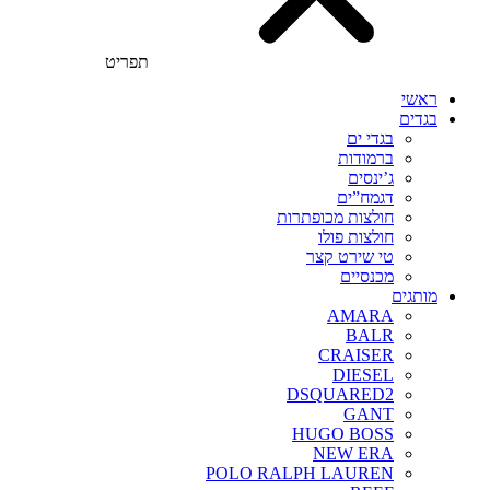
תפריט
ראשי
בגדים
בגדי ים
ברמודות
ג’ינסים
דגמח”ים
חולצות מכופתרות
חולצות פולו
טי שירט קצר
מכנסיים
מותגים
AMARA
BALR
CRAISER
DIESEL
DSQUARED2
GANT
HUGO BOSS
NEW ERA
POLO RALPH LAUREN