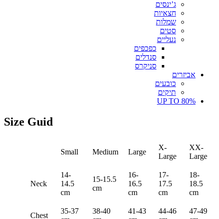
ג’ינסים
חצאיות
שמלות
סטים
נעליים
כפכפים
סנדלים
סניקרס
אביזרים
כובעים
תיקים
UP TO 80%
Size Guid
X-
XX-
Small
Medium
Large
Large
Large
14-
16-
17-
18-
15-15.5
Neck
14.5
16.5
17.5
18.5
cm
cm
cm
cm
cm
35-37
38-40
41-43
44-46
47-49
Chest