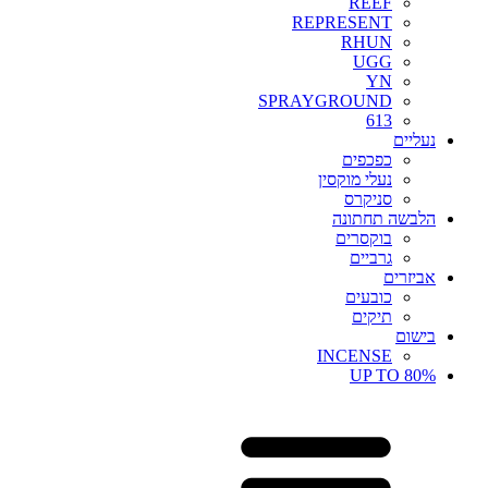
REEF
REPRESENT
RHUN
UGG
YN
SPRAYGROUND
613
נעליים
כפכפים
נעלי מוקסין
סניקרס
הלבשה תחתונה
בוקסרים
גרביים
אביזרים
כובעים
תיקים
בישום
INCENSE
UP TO 80%