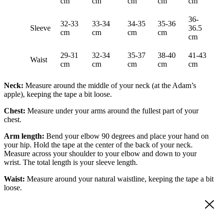
cm
cm
cm
cm
cm
36-
32-33
33-34
34-35
35-36
Sleeve
36.5
cm
cm
cm
cm
cm
29-31
32-34
35-37
38-40
41-43
Waist
cm
cm
cm
cm
cm
Neck:
Measure around the middle of your neck (at the Adam’s
apple), keeping the tape a bit loose.
Chest:
Measure under your arms around the fullest part of your
chest.
Arm length:
Bend your elbow 90 degrees and place your hand on
your hip. Hold the tape at the center of the back of your neck.
Measure across your shoulder to your elbow and down to your
wrist. The total length is your sleeve length.
Waist:
Measure around your natural waistline, keeping the tape a bit
loose.