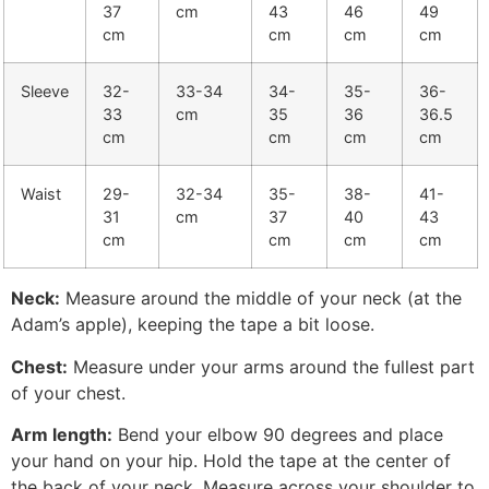
37
cm
43
46
49
cm
cm
cm
cm
Sleeve
32-
33-34
34-
35-
36-
33
cm
35
36
36.5
cm
cm
cm
cm
Waist
29-
32-34
35-
38-
41-
31
cm
37
40
43
cm
cm
cm
cm
Neck:
Measure around the middle of your neck (at the
Adam’s apple), keeping the tape a bit loose.
Chest:
Measure under your arms around the fullest part
of your chest.
Arm length:
Bend your elbow 90 degrees and place
your hand on your hip. Hold the tape at the center of
the back of your neck. Measure across your shoulder to