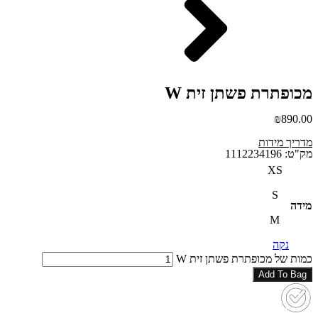
מכופתרת פשתן זית W
₪
890.00
מדריך מידות
מק"ט: 1112234196
XS
S
מידה
M
נקה
כמות של מכופתרת פשתן זית W
Add To Bag