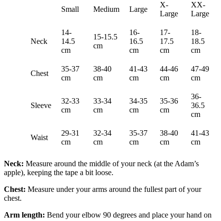
X-
XX-
Small
Medium
Large
Large
Large
14-
16-
17-
18-
15-15.5
Neck
14.5
16.5
17.5
18.5
cm
cm
cm
cm
cm
35-37
38-40
41-43
44-46
47-49
Chest
cm
cm
cm
cm
cm
36-
32-33
33-34
34-35
35-36
Sleeve
36.5
cm
cm
cm
cm
cm
29-31
32-34
35-37
38-40
41-43
Waist
cm
cm
cm
cm
cm
Neck:
Measure around the middle of your neck (at the Adam’s
apple), keeping the tape a bit loose.
Chest:
Measure under your arms around the fullest part of your
chest.
Arm length:
Bend your elbow 90 degrees and place your hand on