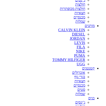
ג’ינסים
חולצות
חולצות מכופתרות
חצאיות
מכנסיים
שמלות
מותגים
CALVIN KLEIN
DIESEL
JORDAN
LEVIS
FILA
NIKE
PUMA
TOMMY HILFIGER
UGG
קטנטנים
אוברולים
בגדי גוף
חצאיות
מכנסיים
סטים
שמלות
בנים
ג’ינסים