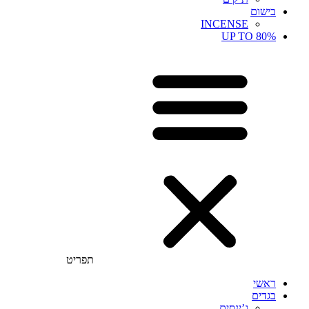
בישום
INCENSE
UP TO 80%
תפריט
ראשי
בגדים
ג’ינסים