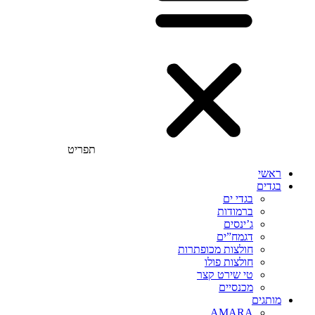
תפריט
ראשי
בגדים
בגדי ים
ברמודות
ג’ינסים
דגמח”ים
חולצות מכופתרות
חולצות פולו
טי שירט קצר
מכנסיים
מותגים
AMARA