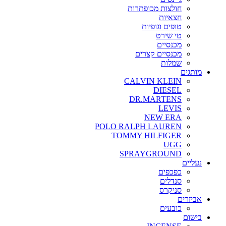
חולצות מכופתרות
חצאיות
טופים וגופיות
טי שירט
מכנסיים
מכנסיים קצרים
שמלות
מותגים
CALVIN KLEIN
DIESEL
DR.MARTENS
LEVIS
NEW ERA
POLO RALPH LAUREN
TOMMY HILFIGER
UGG
SPRAYGROUND
נעליים
כפכפים
סנדלים
סניקרס
אביזרים
כובעים
בישום