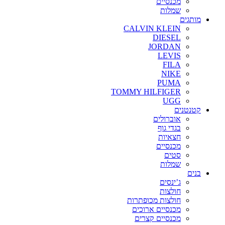
מכנסיים
שמלות
מותגים
CALVIN KLEIN
DIESEL
JORDAN
LEVIS
FILA
NIKE
PUMA
TOMMY HILFIGER
UGG
קטנטנים
אוברולים
בגדי גוף
חצאיות
מכנסיים
סטים
שמלות
בנים
ג’ינסים
חולצות
חולצות מכופתרות
מכנסיים ארוכים
מכנסיים קצרים