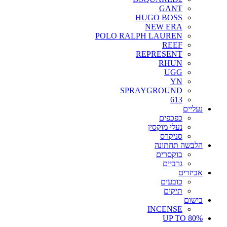
GANT
HUGO BOSS
NEW ERA
POLO RALPH LAUREN
REEF
REPRESENT
RHUN
UGG
YN
SPRAYGROUND
613
נעליים
כפכפים
נעלי מוקסין
סניקרס
הלבשה תחתונה
בוקסרים
גרביים
אביזרים
כובעים
תיקים
בישום
INCENSE
UP TO 80%