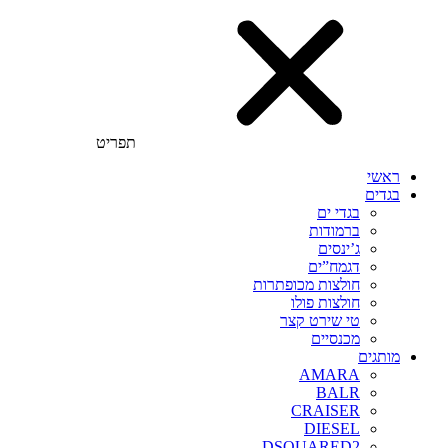
תפריט
ראשי
בגדים
בגדי ים
ברמודות
ג’ינסים
דגמח”ים
חולצות מכופתרות
חולצות פולו
טי שירט קצר
מכנסיים
מותגים
AMARA
BALR
CRAISER
DIESEL
DSQUARED2