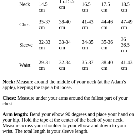
15-15.5
Neck
14.5
16.5
17.5
18.5
cm
cm
cm
cm
cm
35-37
38-40
41-43
44-46
47-49
Chest
cm
cm
cm
cm
cm
36-
32-33
33-34
34-35
35-36
Sleeve
36.5
cm
cm
cm
cm
cm
29-31
32-34
35-37
38-40
41-43
Waist
cm
cm
cm
cm
cm
Neck:
Measure around the middle of your neck (at the Adam’s
apple), keeping the tape a bit loose.
Chest:
Measure under your arms around the fullest part of your
chest.
Arm length:
Bend your elbow 90 degrees and place your hand on
your hip. Hold the tape at the center of the back of your neck.
Measure across your shoulder to your elbow and down to your
wrist. The total length is your sleeve length.