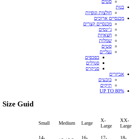
סטים
בנות
חולצות וגופיות
מכנסיים ארוכים
מכנסיים קצרים
ג’ינסים
חצאיות
שמלות
סטים
נעליים
כפכפים
סנדלים
סניקרס
אביזרים
כובעים
תיקים
UP TO 80%
Size Guid
X-
XX-
Small
Medium
Large
Large
Large
14-
16-
17-
18-