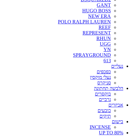
GANT
HUGO BOSS
NEW ERA
POLO RALPH LAUREN
REEF
REPRESENT
RHUN
UGG
YN
SPRAYGROUND
613
נעליים
כפכפים
נעלי מוקסין
סניקרס
הלבשה תחתונה
בוקסרים
גרביים
אביזרים
כובעים
תיקים
בישום
INCENSE
UP TO 80%