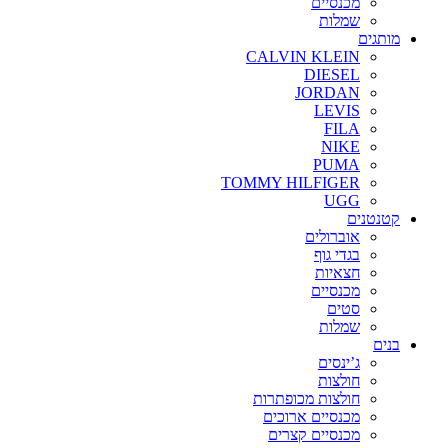
מכנסיים
שמלות
מותגים
CALVIN KLEIN
DIESEL
JORDAN
LEVIS
FILA
NIKE
PUMA
TOMMY HILFIGER
UGG
קטנטנים
אוברולים
בגדי גוף
חצאיות
מכנסיים
סטים
שמלות
בנים
ג’ינסים
חולצות
חולצות מכופתרות
מכנסיים ארוכים
מכנסיים קצרים