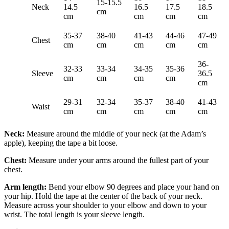
15-15.5
Neck
14.5
16.5
17.5
18.5
cm
cm
cm
cm
cm
35-37
38-40
41-43
44-46
47-49
Chest
cm
cm
cm
cm
cm
36-
32-33
33-34
34-35
35-36
Sleeve
36.5
cm
cm
cm
cm
cm
29-31
32-34
35-37
38-40
41-43
Waist
cm
cm
cm
cm
cm
Neck:
Measure around the middle of your neck (at the Adam’s
apple), keeping the tape a bit loose.
Chest:
Measure under your arms around the fullest part of your
chest.
Arm length:
Bend your elbow 90 degrees and place your hand on
your hip. Hold the tape at the center of the back of your neck.
Measure across your shoulder to your elbow and down to your
wrist. The total length is your sleeve length.