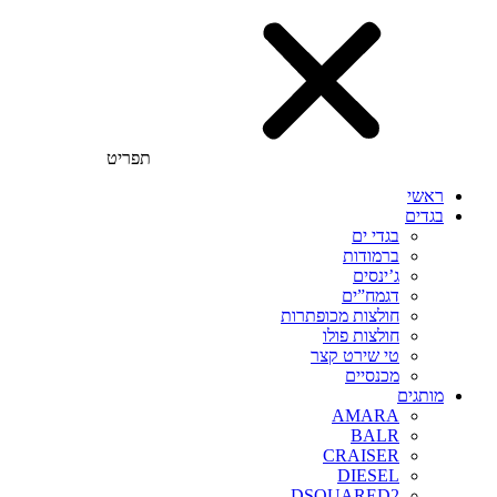
תפריט
ראשי
בגדים
בגדי ים
ברמודות
ג’ינסים
דגמח”ים
חולצות מכופתרות
חולצות פולו
טי שירט קצר
מכנסיים
מותגים
AMARA
BALR
CRAISER
DIESEL
DSQUARED2