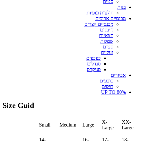
סטים
בנות
חולצות וגופיות
מכנסיים ארוכים
מכנסיים קצרים
ג’ינסים
חצאיות
שמלות
סטים
נעליים
כפכפים
סנדלים
סניקרס
אביזרים
כובעים
תיקים
UP TO 80%
Size Guid
X-
XX-
Small
Medium
Large
Large
Large
14-
16-
17-
18-