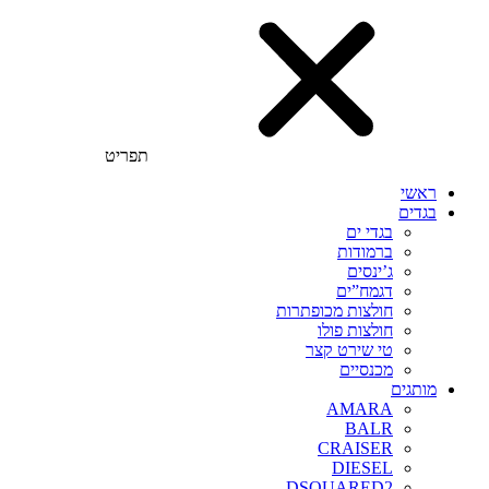
תפריט
ראשי
בגדים
בגדי ים
ברמודות
ג’ינסים
דגמח”ים
חולצות מכופתרות
חולצות פולו
טי שירט קצר
מכנסיים
מותגים
AMARA
BALR
CRAISER
DIESEL
DSQUARED2