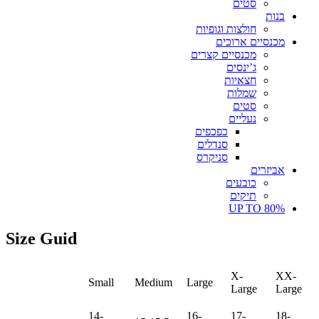
סטים
בנות
חולצות וגופיות
מכנסיים ארוכים
מכנסיים קצרים
ג’ינסים
חצאיות
שמלות
סטים
נעליים
כפכפים
סנדלים
סניקרס
אביזרים
כובעים
תיקים
UP TO 80%
Size Guid
X-
XX-
Small
Medium
Large
Large
Large
14-
16-
17-
18-