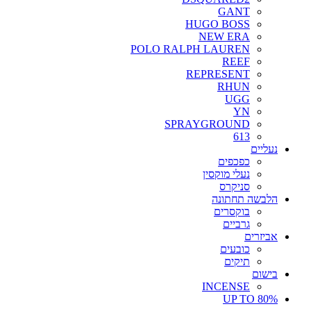
GANT
HUGO BOSS
NEW ERA
POLO RALPH LAUREN
REEF
REPRESENT
RHUN
UGG
YN
SPRAYGROUND
613
נעליים
כפכפים
נעלי מוקסין
סניקרס
הלבשה תחתונה
בוקסרים
גרביים
אביזרים
כובעים
תיקים
בישום
INCENSE
UP TO 80%