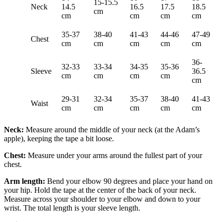
15-15.5
Neck
14.5
16.5
17.5
18.5
cm
cm
cm
cm
cm
35-37
38-40
41-43
44-46
47-49
Chest
cm
cm
cm
cm
cm
36-
32-33
33-34
34-35
35-36
Sleeve
36.5
cm
cm
cm
cm
cm
29-31
32-34
35-37
38-40
41-43
Waist
cm
cm
cm
cm
cm
Neck:
Measure around the middle of your neck (at the Adam’s
apple), keeping the tape a bit loose.
Chest:
Measure under your arms around the fullest part of your
chest.
Arm length:
Bend your elbow 90 degrees and place your hand on
your hip. Hold the tape at the center of the back of your neck.
Measure across your shoulder to your elbow and down to your
wrist. The total length is your sleeve length.