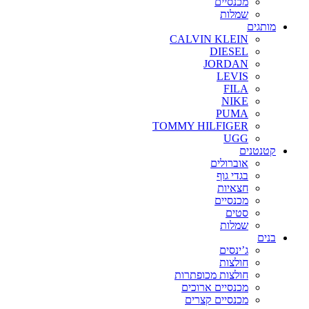
מכנסיים
שמלות
מותגים
CALVIN KLEIN
DIESEL
JORDAN
LEVIS
FILA
NIKE
PUMA
TOMMY HILFIGER
UGG
קטנטנים
אוברולים
בגדי גוף
חצאיות
מכנסיים
סטים
שמלות
בנים
ג’ינסים
חולצות
חולצות מכופתרות
מכנסיים ארוכים
מכנסיים קצרים