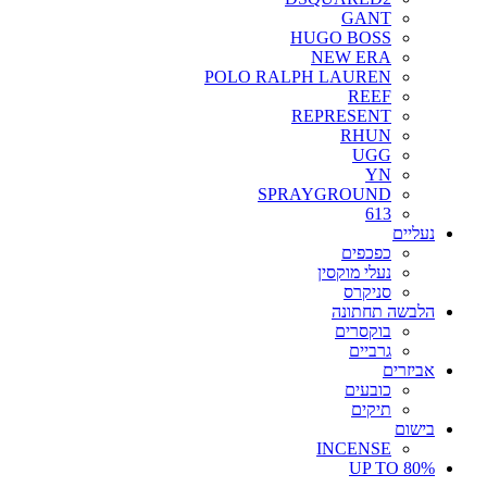
GANT
HUGO BOSS
NEW ERA
POLO RALPH LAUREN
REEF
REPRESENT
RHUN
UGG
YN
SPRAYGROUND
613
נעליים
כפכפים
נעלי מוקסין
סניקרס
הלבשה תחתונה
בוקסרים
גרביים
אביזרים
כובעים
תיקים
בישום
INCENSE
UP TO 80%