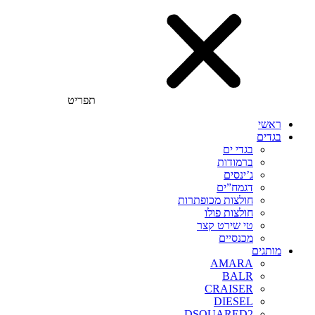
תפריט
ראשי
בגדים
בגדי ים
ברמודות
ג’ינסים
דגמח”ים
חולצות מכופתרות
חולצות פולו
טי שירט קצר
מכנסיים
מותגים
AMARA
BALR
CRAISER
DIESEL
DSQUARED2