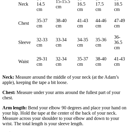
15-15.5
Neck
14.5
16.5
17.5
18.5
cm
cm
cm
cm
cm
35-37
38-40
41-43
44-46
47-49
Chest
cm
cm
cm
cm
cm
36-
32-33
33-34
34-35
35-36
Sleeve
36.5
cm
cm
cm
cm
cm
29-31
32-34
35-37
38-40
41-43
Waist
cm
cm
cm
cm
cm
Neck:
Measure around the middle of your neck (at the Adam’s
apple), keeping the tape a bit loose.
Chest:
Measure under your arms around the fullest part of your
chest.
Arm length:
Bend your elbow 90 degrees and place your hand on
your hip. Hold the tape at the center of the back of your neck.
Measure across your shoulder to your elbow and down to your
wrist. The total length is your sleeve length.