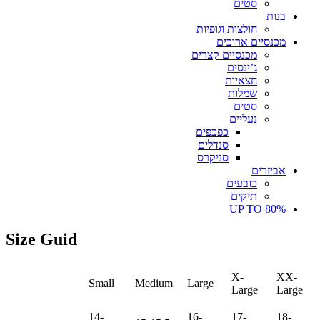
סטים
בנות
חולצות וגופיות
מכנסיים ארוכים
מכנסיים קצרים
ג’ינסים
חצאיות
שמלות
סטים
נעליים
כפכפים
סנדלים
סניקרס
אביזרים
כובעים
תיקים
UP TO 80%
Size Guid
X-
XX-
Small
Medium
Large
Large
Large
14-
16-
17-
18-