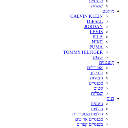
מכנסיים
שמלות
מותגים
CALVIN KLEIN
DIESEL
JORDAN
LEVIS
FILA
NIKE
PUMA
TOMMY HILFIGER
UGG
קטנטנים
אוברולים
בגדי גוף
חצאיות
מכנסיים
סטים
שמלות
בנים
ג’ינסים
חולצות
חולצות מכופתרות
מכנסיים ארוכים
מכנסיים קצרים