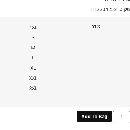
מק"ט: 1112234252
מידה
4XL
S
M
L
XL
XXL
3XL
מות
Add To Bag
ל
י
מארה