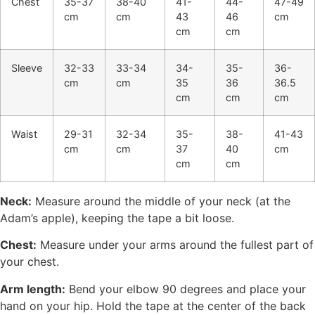
Chest
35-37
38-40
41-
44-
47-49
cm
cm
43
46
cm
cm
cm
Sleeve
32-33
33-34
34-
35-
36-
cm
cm
35
36
36.5
cm
cm
cm
Waist
29-31
32-34
35-
38-
41-43
cm
cm
37
40
cm
cm
cm
Neck:
Measure around the middle of your neck (at the
Adam’s apple), keeping the tape a bit loose.
Chest:
Measure under your arms around the fullest part of
your chest.
Arm length:
Bend your elbow 90 degrees and place your
hand on your hip. Hold the tape at the center of the back