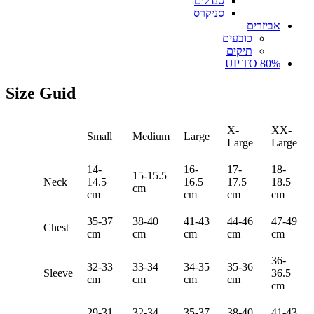
סנדלים
סניקרס
אביזרים
כובעים
תיקים
UP TO 80%
Size Guid
X-
XX-
Small
Medium
Large
Large
Large
14-
16-
17-
18-
15-15.5
Neck
14.5
16.5
17.5
18.5
cm
cm
cm
cm
cm
35-37
38-40
41-43
44-46
47-49
Chest
cm
cm
cm
cm
cm
36-
32-33
33-34
34-35
35-36
Sleeve
36.5
cm
cm
cm
cm
cm
29-31
32-34
35-37
38-40
41-43