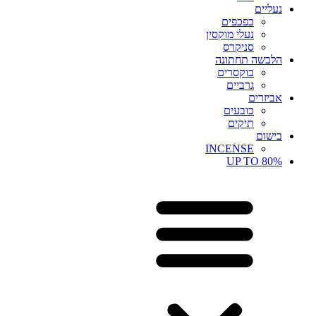
נעליים
כפכפים
נעלי מוקסין
סניקרס
הלבשה תחתונה
בוקסרים
גרביים
אביזרים
כובעים
תיקים
בישום
INCENSE
UP TO 80%