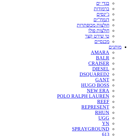
בגדי ים
ברמודות
ג’ינסים
דגמח”ים
חולצות מכופתרות
חולצות פולו
טי שירט קצר
מכנסיים
מותגים
AMARA
BALR
CRAISER
DIESEL
DSQUARED2
GANT
HUGO BOSS
NEW ERA
POLO RALPH LAUREN
REEF
REPRESENT
RHUN
UGG
YN
SPRAYGROUND
613