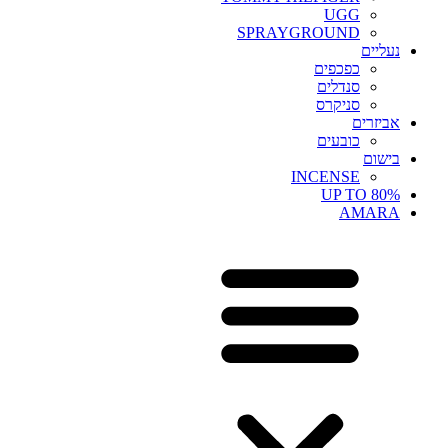
UGG
SPRAYGROUND
נעליים
כפכפים
סנדלים
סניקרס
אביזרים
כובעים
בישום
INCENSE
UP TO 80%
AMARA