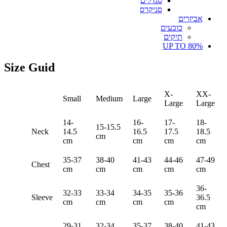
סנדלים
סניקרס
אביזרים
כובעים
תיקים
UP TO 80%
Size Guid
X-
XX-
Small
Medium
Large
Large
Large
14-
16-
17-
18-
15-15.5
Neck
14.5
16.5
17.5
18.5
cm
cm
cm
cm
cm
35-37
38-40
41-43
44-46
47-49
Chest
cm
cm
cm
cm
cm
36-
32-33
33-34
34-35
35-36
Sleeve
36.5
cm
cm
cm
cm
cm
29-31
32-34
35-37
38-40
41-43