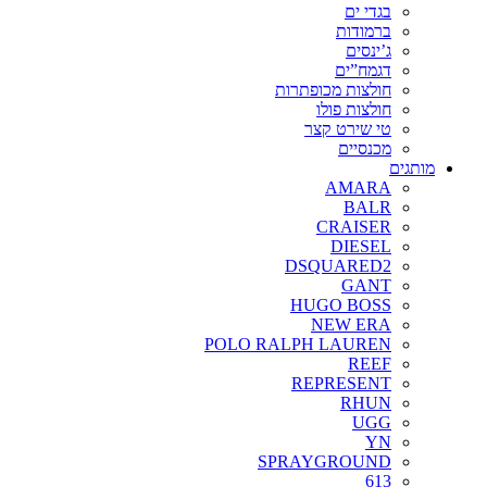
בגדי ים
ברמודות
ג’ינסים
דגמח”ים
חולצות מכופתרות
חולצות פולו
טי שירט קצר
מכנסיים
מותגים
AMARA
BALR
CRAISER
DIESEL
DSQUARED2
GANT
HUGO BOSS
NEW ERA
POLO RALPH LAUREN
REEF
REPRESENT
RHUN
UGG
YN
SPRAYGROUND
613