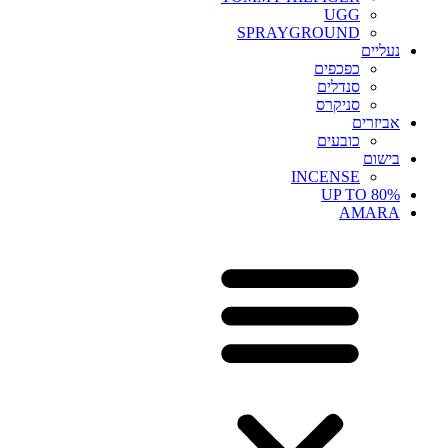
UGG
SPRAYGROUND
נעליים
כפכפים
סנדלים
סניקרס
אביזרים
כובעים
בישום
INCENSE
UP TO 80%
AMARA