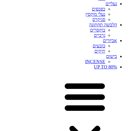
נעליים
כפכפים
נעלי מוקסין
סניקרס
הלבשה תחתונה
בוקסרים
גרביים
אביזרים
כובעים
תיקים
בישום
INCENSE
UP TO 80%