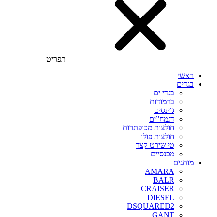
תפריט
ראשי
בגדים
בגדי ים
ברמודות
ג’ינסים
דגמח”ים
חולצות מכופתרות
חולצות פולו
טי שירט קצר
מכנסיים
מותגים
AMARA
BALR
CRAISER
DIESEL
DSQUARED2
GANT