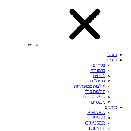
תפריט
ראשי
בגדים
בגדי ים
ברמודות
ג’ינסים
דגמח”ים
חולצות מכופתרות
חולצות פולו
טי שירט קצר
מכנסיים
מותגים
AMARA
BALR
CRAISER
DIESEL