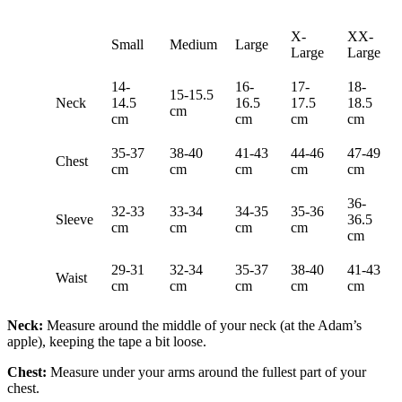
X-
XX-
Small
Medium
Large
Large
Large
14-
16-
17-
18-
15-15.5
Neck
14.5
16.5
17.5
18.5
cm
cm
cm
cm
cm
35-37
38-40
41-43
44-46
47-49
Chest
cm
cm
cm
cm
cm
36-
32-33
33-34
34-35
35-36
Sleeve
36.5
cm
cm
cm
cm
cm
29-31
32-34
35-37
38-40
41-43
Waist
cm
cm
cm
cm
cm
Neck:
Measure around the middle of your neck (at the Adam’s
apple), keeping the tape a bit loose.
Chest:
Measure under your arms around the fullest part of your
chest.