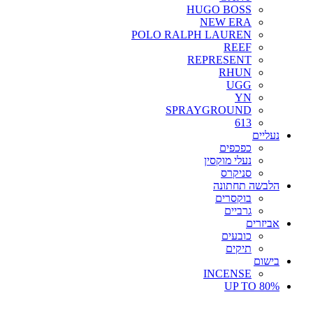
HUGO BOSS
NEW ERA
POLO RALPH LAUREN
REEF
REPRESENT
RHUN
UGG
YN
SPRAYGROUND
613
נעליים
כפכפים
נעלי מוקסין
סניקרס
הלבשה תחתונה
בוקסרים
גרביים
אביזרים
כובעים
תיקים
בישום
INCENSE
UP TO 80%