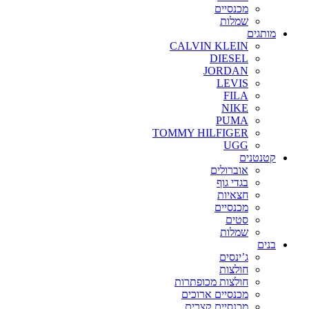
מכנסיים
שמלות
מותגים
CALVIN KLEIN
DIESEL
JORDAN
LEVIS
FILA
NIKE
PUMA
TOMMY HILFIGER
UGG
קטנטנים
אוברולים
בגדי גוף
חצאיות
מכנסיים
סטים
שמלות
בנים
ג’ינסים
חולצות
חולצות מכופתרות
מכנסיים ארוכים
מכנסיים קצרים