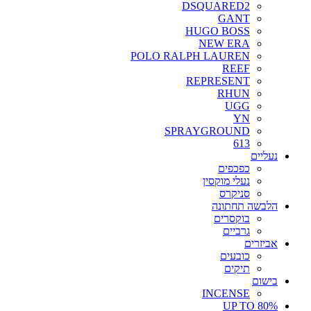
DSQUARED2
GANT
HUGO BOSS
NEW ERA
POLO RALPH LAUREN
REEF
REPRESENT
RHUN
UGG
YN
SPRAYGROUND
613
נעליים
כפכפים
נעלי מוקסין
סניקרס
הלבשה תחתונה
בוקסרים
גרביים
אביזרים
כובעים
תיקים
בישום
INCENSE
UP TO 80%