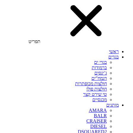
תפריט
ראשי
בגדים
בגדי ים
ברמודות
ג’ינסים
דגמח”ים
חולצות מכופתרות
חולצות פולו
טי שירט קצר
מכנסיים
מותגים
AMARA
BALR
CRAISER
DIESEL
DSQUARED2