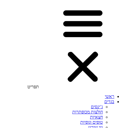
תפריט
ראשי
בגדים
ג’ינסים
חולצות מכופתרות
חצאיות
טופים וגופיות
טי שירט