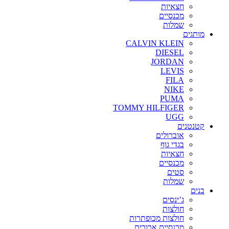
חצאיות
מכנסיים
שמלות
מותגים
CALVIN KLEIN
DIESEL
JORDAN
LEVIS
FILA
NIKE
PUMA
TOMMY HILFIGER
UGG
קטנטנים
אוברולים
בגדי גוף
חצאיות
מכנסיים
סטים
שמלות
בנים
ג’ינסים
חולצות
חולצות מכופתרות
מכנסיים ארוכים