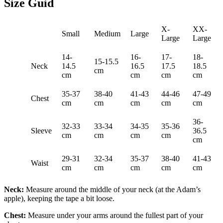
Size Guid
X-
XX-
Small
Medium
Large
Large
Large
14-
16-
17-
18-
15-15.5
Neck
14.5
16.5
17.5
18.5
cm
cm
cm
cm
cm
35-37
38-40
41-43
44-46
47-49
Chest
cm
cm
cm
cm
cm
36-
32-33
33-34
34-35
35-36
Sleeve
36.5
cm
cm
cm
cm
cm
29-31
32-34
35-37
38-40
41-43
Waist
cm
cm
cm
cm
cm
Neck:
Measure around the middle of your neck (at the Adam’s
apple), keeping the tape a bit loose.
Chest:
Measure under your arms around the fullest part of your