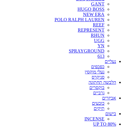
GANT
HUGO BOSS
NEW ERA
POLO RALPH LAUREN
REEF
REPRESENT
RHUN
UGG
YN
SPRAYGROUND
613
נעליים
כפכפים
נעלי מוקסין
סניקרס
הלבשה תחתונה
בוקסרים
גרביים
אביזרים
כובעים
תיקים
בישום
INCENSE
UP TO 80%