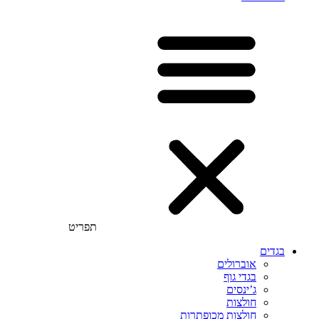
תפריט
בגדים
אוברולים
בגדי גוף
ג’ינסים
חולצות
חולצות מכופתרות