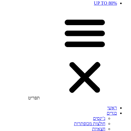
UP TO 80%
תפריט
ראשי
בגדים
ג’ינסים
חולצות מכופתרות
חצאיות