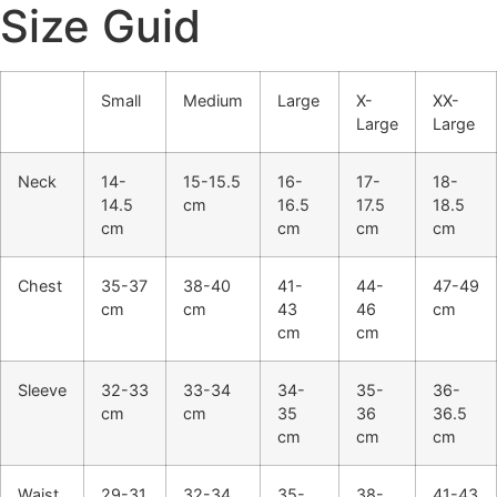
Size Guid
Small
Medium
Large
X-
XX-
Large
Large
Neck
14-
15-15.5
16-
17-
18-
14.5
cm
16.5
17.5
18.5
cm
cm
cm
cm
Chest
35-37
38-40
41-
44-
47-49
cm
cm
43
46
cm
cm
cm
Sleeve
32-33
33-34
34-
35-
36-
cm
cm
35
36
36.5
cm
cm
cm
Waist
29-31
32-34
35-
38-
41-43