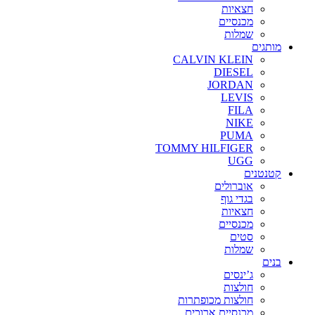
חצאיות
מכנסיים
שמלות
מותגים
CALVIN KLEIN
DIESEL
JORDAN
LEVIS
FILA
NIKE
PUMA
TOMMY HILFIGER
UGG
קטנטנים
אוברולים
בגדי גוף
חצאיות
מכנסיים
סטים
שמלות
בנים
ג’ינסים
חולצות
חולצות מכופתרות
מכנסיים ארוכים