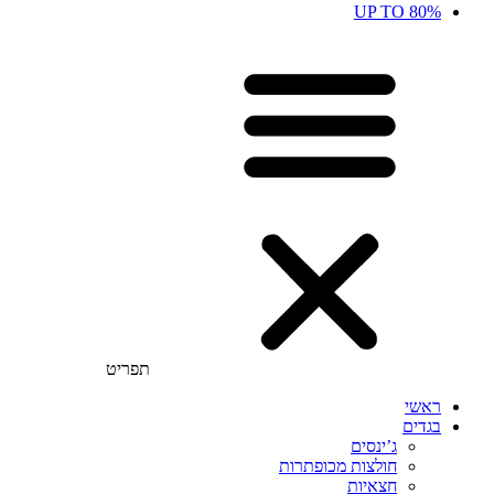
UP TO 80%
תפריט
ראשי
בגדים
ג’ינסים
חולצות מכופתרות
חצאיות