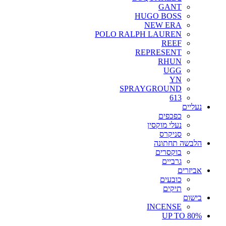
GANT
HUGO BOSS
NEW ERA
POLO RALPH LAUREN
REEF
REPRESENT
RHUN
UGG
YN
SPRAYGROUND
613
נעליים
כפכפים
נעלי מוקסין
סניקרס
הלבשה תחתונה
בוקסרים
גרביים
אביזרים
כובעים
תיקים
בישום
INCENSE
UP TO 80%