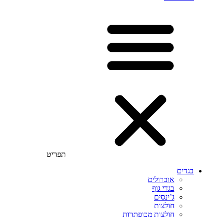
תפריט
בגדים
אוברולים
בגדי גוף
ג’ינסים
חולצות
חולצות מכופתרות