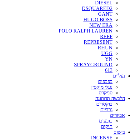
DIESEL
DSQUARED2
GANT
HUGO BOSS
NEW ERA
POLO RALPH LAUREN
REEF
REPRESENT
RHUN
UGG
YN
SPRAYGROUND
613
נעליים
כפכפים
נעלי מוקסין
סניקרס
הלבשה תחתונה
בוקסרים
גרביים
אביזרים
כובעים
תיקים
בישום
INCENSE