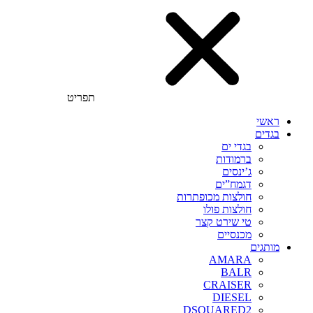
תפריט
ראשי
בגדים
בגדי ים
ברמודות
ג’ינסים
דגמח”ים
חולצות מכופתרות
חולצות פולו
טי שירט קצר
מכנסיים
מותגים
AMARA
BALR
CRAISER
DIESEL
DSQUARED2