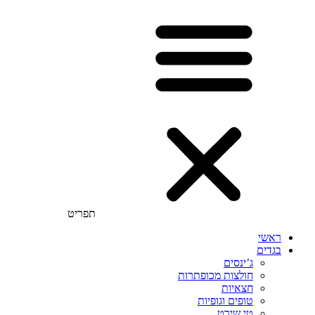
תפריט
ראשי
בגדים
ג’ינסים
חולצות מכופתרות
חצאיות
טופים וגופיות
טי שירט