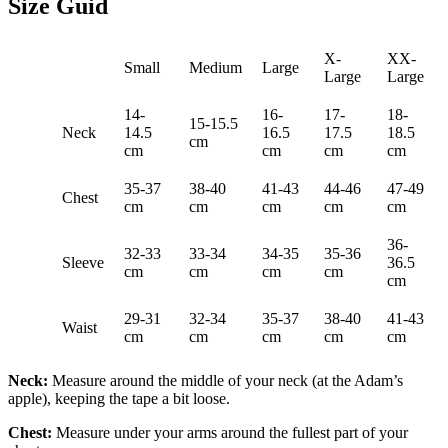
Size Guid
X-
XX-
Small
Medium
Large
Large
Large
14-
16-
17-
18-
15-15.5
Neck
14.5
16.5
17.5
18.5
cm
cm
cm
cm
cm
35-37
38-40
41-43
44-46
47-49
Chest
cm
cm
cm
cm
cm
36-
32-33
33-34
34-35
35-36
Sleeve
36.5
cm
cm
cm
cm
cm
29-31
32-34
35-37
38-40
41-43
Waist
cm
cm
cm
cm
cm
Neck:
Measure around the middle of your neck (at the Adam’s
apple), keeping the tape a bit loose.
Chest:
Measure under your arms around the fullest part of your