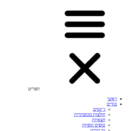
תפריט
ראשי
בגדים
ג’ינסים
חולצות מכופתרות
חצאיות
טופים וגופיות
טי שירט