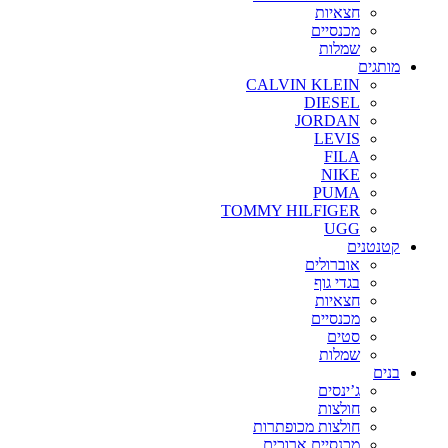
חצאיות
מכנסיים
שמלות
מותגים
CALVIN KLEIN
DIESEL
JORDAN
LEVIS
FILA
NIKE
PUMA
TOMMY HILFIGER
UGG
קטנטנים
אוברולים
בגדי גוף
חצאיות
מכנסיים
סטים
שמלות
בנים
ג’ינסים
חולצות
חולצות מכופתרות
מכנסיים ארוכים