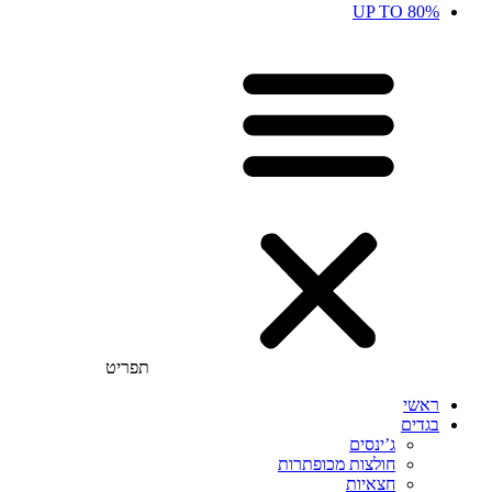
UP TO 80%
תפריט
ראשי
בגדים
ג’ינסים
חולצות מכופתרות
חצאיות