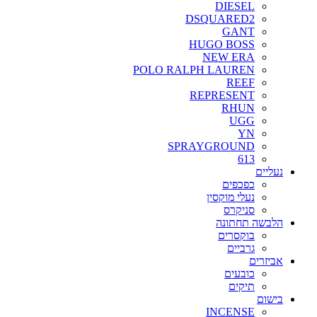
DIESEL
DSQUARED2
GANT
HUGO BOSS
NEW ERA
POLO RALPH LAUREN
REEF
REPRESENT
RHUN
UGG
YN
SPRAYGROUND
613
נעליים
כפכפים
נעלי מוקסין
סניקרס
הלבשה תחתונה
בוקסרים
גרביים
אביזרים
כובעים
תיקים
בישום
INCENSE