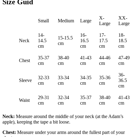
Size Guid
X-
XX-
Small
Medium
Large
Large
Large
14-
16-
17-
18-
15-15.5
Neck
14.5
16.5
17.5
18.5
cm
cm
cm
cm
cm
35-37
38-40
41-43
44-46
47-49
Chest
cm
cm
cm
cm
cm
36-
32-33
33-34
34-35
35-36
Sleeve
36.5
cm
cm
cm
cm
cm
29-31
32-34
35-37
38-40
41-43
Waist
cm
cm
cm
cm
cm
Neck:
Measure around the middle of your neck (at the Adam’s
apple), keeping the tape a bit loose.
Chest:
Measure under your arms around the fullest part of your