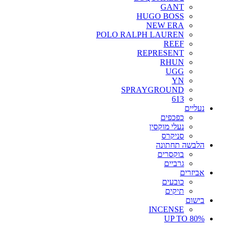
GANT
HUGO BOSS
NEW ERA
POLO RALPH LAUREN
REEF
REPRESENT
RHUN
UGG
YN
SPRAYGROUND
613
נעליים
כפכפים
נעלי מוקסין
סניקרס
הלבשה תחתונה
בוקסרים
גרביים
אביזרים
כובעים
תיקים
בישום
INCENSE
UP TO 80%