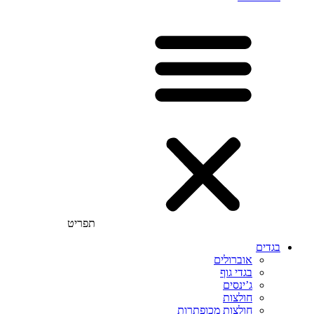
תפריט
בגדים
אוברולים
בגדי גוף
ג’ינסים
חולצות
חולצות מכופתרות