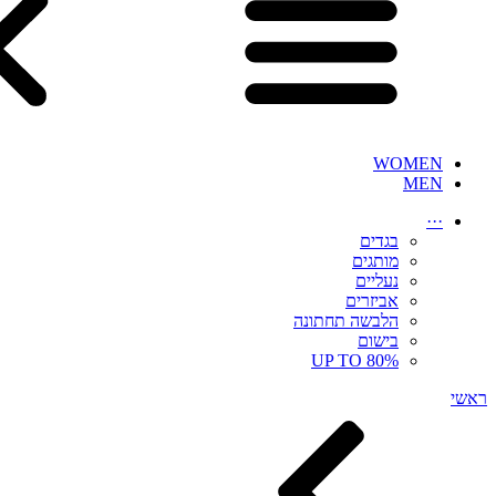
WOMEN
MEN
···
בגדים
מותגים
נעליים
אביזרים
הלבשה תחתונה
בישום
UP TO 80%
ראשי