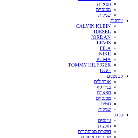
חצאיות
מכנסיים
שמלות
מותגים
CALVIN KLEIN
DIESEL
JORDAN
LEVIS
FILA
NIKE
PUMA
TOMMY HILFIGER
UGG
קטנטנים
אוברולים
בגדי גוף
חצאיות
מכנסיים
סטים
שמלות
בנים
ג’ינסים
חולצות
חולצות מכופתרות
מכנסיים ארוכים