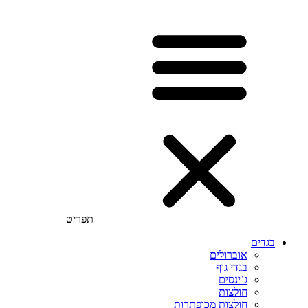
תפריט
בגדים
אוברולים
בגדי גוף
ג’ינסים
חולצות
חולצות מכופתרות