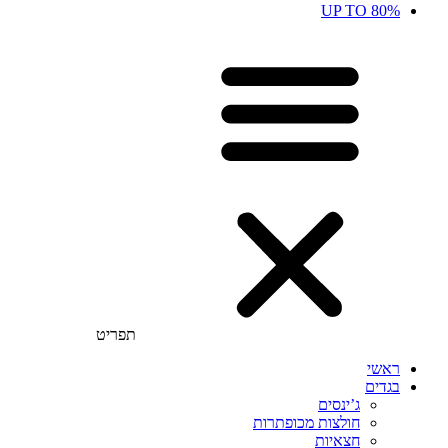
UP TO 80%
תפריט
ראשי
בגדים
ג’ינסים
חולצות מכופתרות
חצאיות