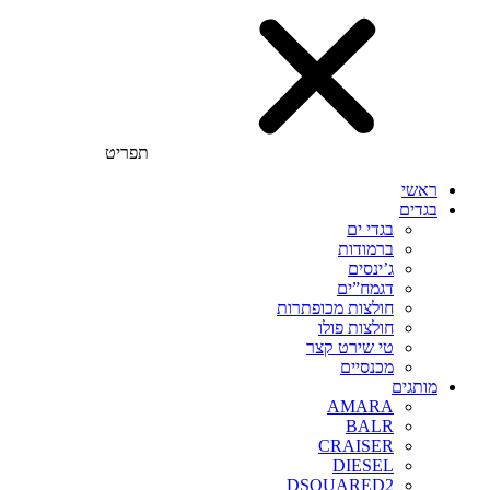
תפריט
ראשי
בגדים
בגדי ים
ברמודות
ג’ינסים
דגמח”ים
חולצות מכופתרות
חולצות פולו
טי שירט קצר
מכנסיים
מותגים
AMARA
BALR
CRAISER
DIESEL
DSQUARED2