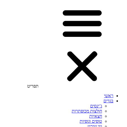
תפריט
ראשי
בגדים
ג’ינסים
חולצות מכופתרות
חצאיות
טופים וגופיות
טי שירט