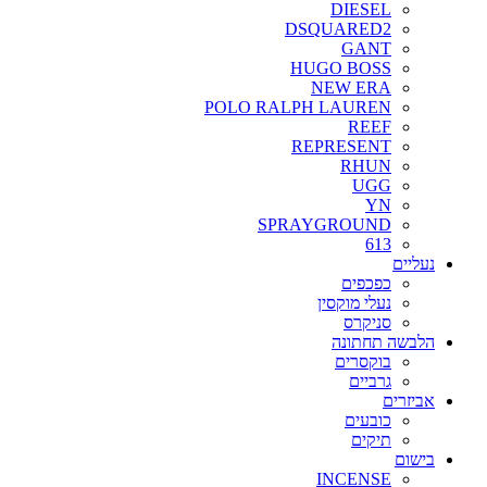
DIESEL
DSQUARED2
GANT
HUGO BOSS
NEW ERA
POLO RALPH LAUREN
REEF
REPRESENT
RHUN
UGG
YN
SPRAYGROUND
613
נעליים
כפכפים
נעלי מוקסין
סניקרס
הלבשה תחתונה
בוקסרים
גרביים
אביזרים
כובעים
תיקים
בישום
INCENSE