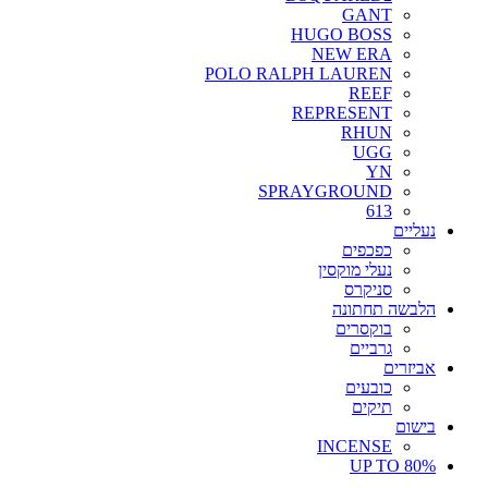
GANT
HUGO BOSS
NEW ERA
POLO RALPH LAUREN
REEF
REPRESENT
RHUN
UGG
YN
SPRAYGROUND
613
נעליים
כפכפים
נעלי מוקסין
סניקרס
הלבשה תחתונה
בוקסרים
גרביים
אביזרים
כובעים
תיקים
בישום
INCENSE
UP TO 80%