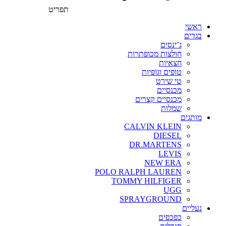
תפריט
ראשי
בגדים
ג’ינסים
חולצות מכופתרות
חצאיות
טופים וגופיות
טי שירט
מכנסיים
מכנסיים קצרים
שמלות
מותגים
CALVIN KLEIN
DIESEL
DR.MARTENS
LEVIS
NEW ERA
POLO RALPH LAUREN
TOMMY HILFIGER
UGG
SPRAYGROUND
נעליים
כפכפים