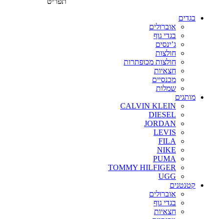
תפריט
בגדים
אוברולים
בגדי גוף
ג’ינסים
חולצות
חולצות מכופתרות
חצאיות
מכנסיים
שמלות
מותגים
CALVIN KLEIN
DIESEL
JORDAN
LEVIS
FILA
NIKE
PUMA
TOMMY HILFIGER
UGG
קטנטנים
אוברולים
בגדי גוף
חצאיות