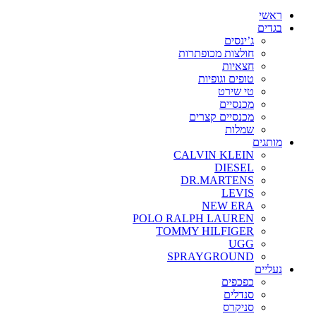
ראשי
בגדים
ג’ינסים
חולצות מכופתרות
חצאיות
טופים וגופיות
טי שירט
מכנסיים
מכנסיים קצרים
שמלות
מותגים
CALVIN KLEIN
DIESEL
DR.MARTENS
LEVIS
NEW ERA
POLO RALPH LAUREN
TOMMY HILFIGER
UGG
SPRAYGROUND
נעליים
כפכפים
סנדלים
סניקרס