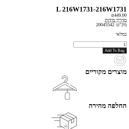
L 216W1731-216W1731
₪
449.00
מדריך מידות
מק"ט: 20045542
במלאי
כמות
של
Add To Bag
L
216W1731-
216W1731
מוצרים מקוריים
החלפה מהירה