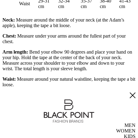
29-31
32-34
35-37
38-40
41-43
Waist
cm
cm
cm
cm
cm
Neck:
Measure around the middle of your neck (at the Adam’s
apple), keeping the tape a bit loose.
Chest:
Measure under your arms around the fullest part of your
chest.
Arm length:
Bend your elbow 90 degrees and place your hand on
your hip. Hold the tape at the center of the back of your neck.
Measure across your shoulder to your elbow and down to your
wrist. The total length is your sleeve length.
Waist:
Measure around your natural waistline, keeping the tape a bit
loose.
MEN
WOMEN
KIDS