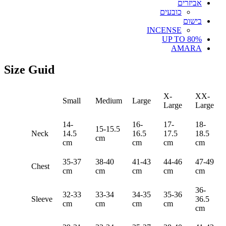
אביזרים
כובעים
בישום
INCENSE
UP TO 80%
AMARA
Size Guid
X-
XX-
Small
Medium
Large
Large
Large
14-
16-
17-
18-
15-15.5
Neck
14.5
16.5
17.5
18.5
cm
cm
cm
cm
cm
35-37
38-40
41-43
44-46
47-49
Chest
cm
cm
cm
cm
cm
36-
32-33
33-34
34-35
35-36
Sleeve
36.5
cm
cm
cm
cm
cm