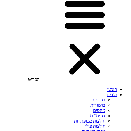
תפריט
ראשי
בגדים
בגדי ים
ברמודות
ג’ינסים
דגמח”ים
חולצות מכופתרות
חולצות פולו