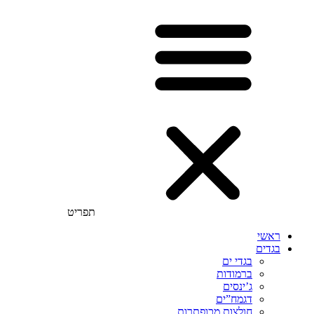
תפריט
ראשי
בגדים
בגדי ים
ברמודות
ג’ינסים
דגמח”ים
חולצות מכופתרות