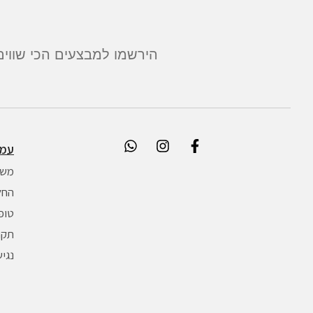
הירשמו למבצעים הכי שווים
עמו
משל
החל
טופ
תקנו
נגי