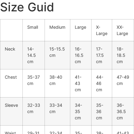
Size Guid
Small
Medium
Large
X-
XX-
Large
Large
Neck
14-
15-15.5
16-
17-
18-
14.5
cm
16.5
17.5
18.5
cm
cm
cm
cm
Chest
35-37
38-40
41-
44-
47-49
cm
cm
43
46
cm
cm
cm
Sleeve
32-33
33-34
34-
35-
36-
cm
cm
35
36
36.5
cm
cm
cm
Waist
29-31
32-34
35-
38-
41-43