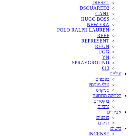
DIESEL
DSQUARED2
GANT
HUGO BOSS
NEW ERA
POLO RALPH LAUREN
REEF
REPRESENT
RHUN
UGG
YN
SPRAYGROUND
613
נעליים
כפכפים
נעלי מוקסין
סניקרס
הלבשה תחתונה
בוקסרים
גרביים
אביזרים
כובעים
תיקים
בישום
INCENSE