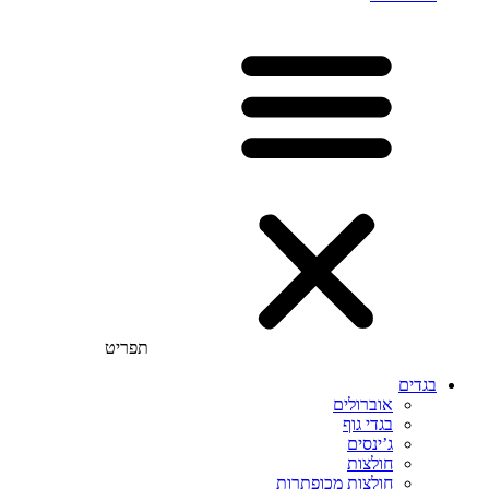
תפריט
בגדים
אוברולים
בגדי גוף
ג’ינסים
חולצות
חולצות מכופתרות