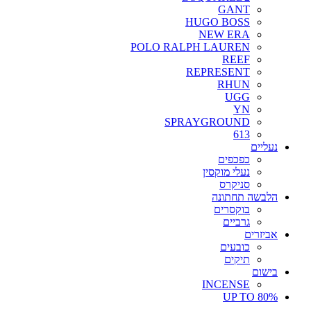
GANT
HUGO BOSS
NEW ERA
POLO RALPH LAUREN
REEF
REPRESENT
RHUN
UGG
YN
SPRAYGROUND
613
נעליים
כפכפים
נעלי מוקסין
סניקרס
הלבשה תחתונה
בוקסרים
גרביים
אביזרים
כובעים
תיקים
בישום
INCENSE
UP TO 80%