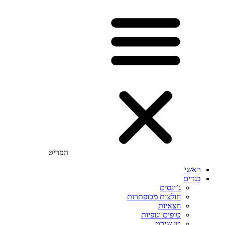
תפריט
ראשי
בגדים
ג’ינסים
חולצות מכופתרות
חצאיות
טופים וגופיות
טי שירט