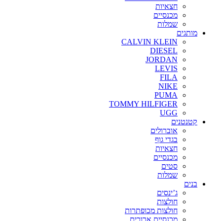
חצאיות
מכנסיים
שמלות
מותגים
CALVIN KLEIN
DIESEL
JORDAN
LEVIS
FILA
NIKE
PUMA
TOMMY HILFIGER
UGG
קטנטנים
אוברולים
בגדי גוף
חצאיות
מכנסיים
סטים
שמלות
בנים
ג’ינסים
חולצות
חולצות מכופתרות
מכנסיים ארוכים