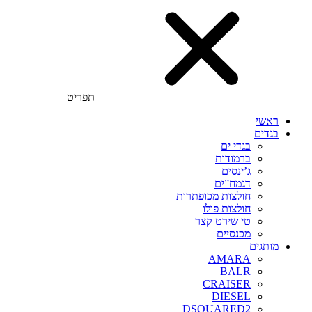
תפריט
ראשי
בגדים
בגדי ים
ברמודות
ג’ינסים
דגמח”ים
חולצות מכופתרות
חולצות פולו
טי שירט קצר
מכנסיים
מותגים
AMARA
BALR
CRAISER
DIESEL
DSQUARED2