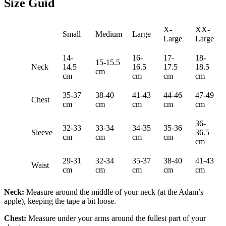
Size Guid
X-
XX-
Small
Medium
Large
Large
Large
14-
16-
17-
18-
15-15.5
Neck
14.5
16.5
17.5
18.5
cm
cm
cm
cm
cm
35-37
38-40
41-43
44-46
47-49
Chest
cm
cm
cm
cm
cm
36-
32-33
33-34
34-35
35-36
Sleeve
36.5
cm
cm
cm
cm
cm
29-31
32-34
35-37
38-40
41-43
Waist
cm
cm
cm
cm
cm
Neck:
Measure around the middle of your neck (at the Adam’s
apple), keeping the tape a bit loose.
Chest:
Measure under your arms around the fullest part of your