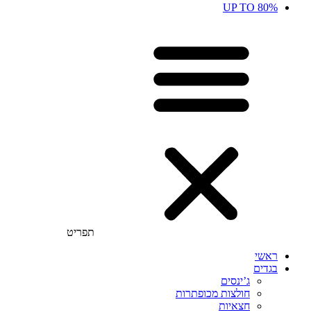
UP TO 80%
תפריט
ראשי
בגדים
ג’ינסים
חולצות מכופתרות
חצאיות