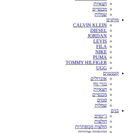
חצאיות
מכנסיים
שמלות
מותגים
CALVIN KLEIN
DIESEL
JORDAN
LEVIS
FILA
NIKE
PUMA
TOMMY HILFIGER
UGG
קטנטנים
אוברולים
בגדי גוף
חצאיות
מכנסיים
סטים
שמלות
בנים
ג’ינסים
חולצות
חולצות מכופתרות
מכנסיים ארוכים