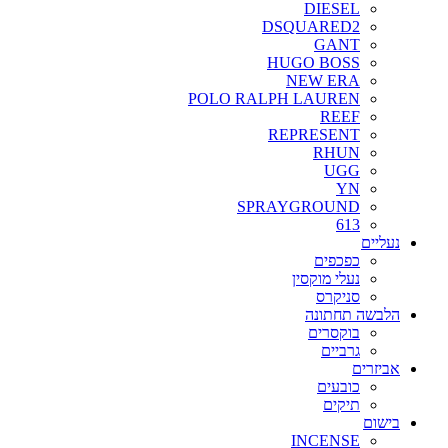
DIESEL
DSQUARED2
GANT
HUGO BOSS
NEW ERA
POLO RALPH LAUREN
REEF
REPRESENT
RHUN
UGG
YN
SPRAYGROUND
613
נעליים
כפכפים
נעלי מוקסין
סניקרס
הלבשה תחתונה
בוקסרים
גרביים
אביזרים
כובעים
תיקים
בישום
INCENSE