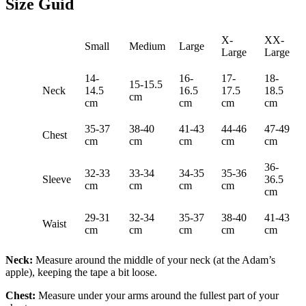
Size Guid
X-
XX-
Small
Medium
Large
Large
Large
14-
16-
17-
18-
15-15.5
Neck
14.5
16.5
17.5
18.5
cm
cm
cm
cm
cm
35-37
38-40
41-43
44-46
47-49
Chest
cm
cm
cm
cm
cm
36-
32-33
33-34
34-35
35-36
Sleeve
36.5
cm
cm
cm
cm
cm
29-31
32-34
35-37
38-40
41-43
Waist
cm
cm
cm
cm
cm
Neck:
Measure around the middle of your neck (at the Adam’s
apple), keeping the tape a bit loose.
Chest:
Measure under your arms around the fullest part of your