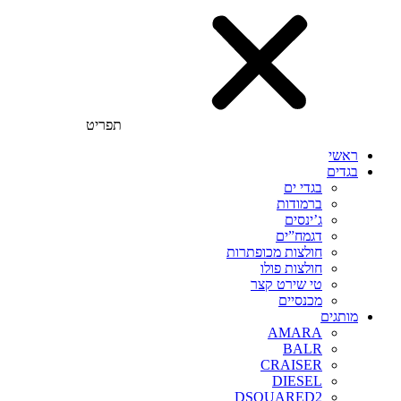
תפריט
ראשי
בגדים
בגדי ים
ברמודות
ג’ינסים
דגמח”ים
חולצות מכופתרות
חולצות פולו
טי שירט קצר
מכנסיים
מותגים
AMARA
BALR
CRAISER
DIESEL
DSQUARED2