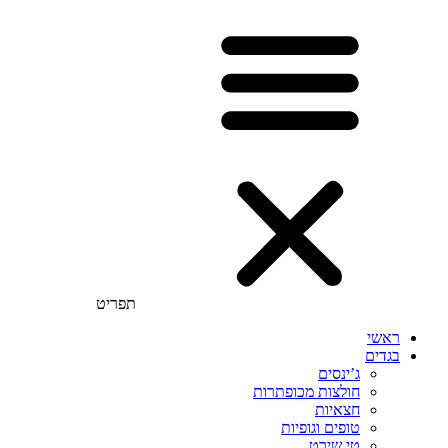
תפריט
ראשי
בגדים
ג’ינסים
חולצות מכופתרות
חצאיות
טופים וגופיות
טי שירט