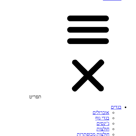
תפריט
בגדים
אוברולים
בגדי גוף
ג’ינסים
חולצות
חולצות מכופתרות