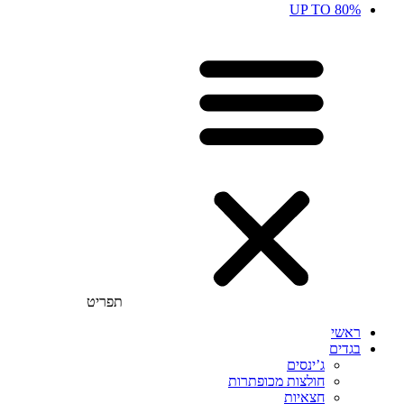
UP TO 80%
תפריט
ראשי
בגדים
ג’ינסים
חולצות מכופתרות
חצאיות