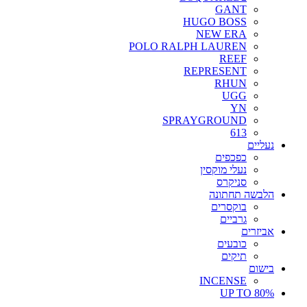
GANT
HUGO BOSS
NEW ERA
POLO RALPH LAUREN
REEF
REPRESENT
RHUN
UGG
YN
SPRAYGROUND
613
נעליים
כפכפים
נעלי מוקסין
סניקרס
הלבשה תחתונה
בוקסרים
גרביים
אביזרים
כובעים
תיקים
בישום
INCENSE
UP TO 80%