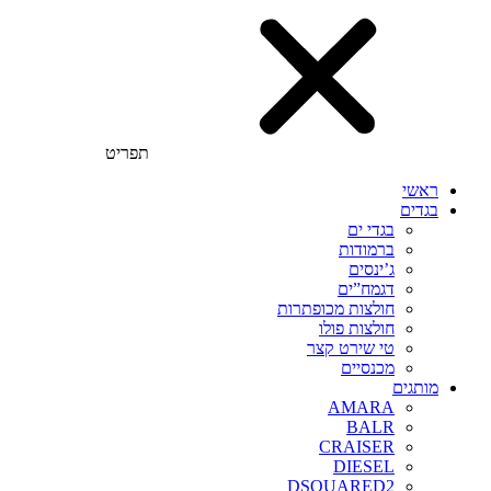
תפריט
ראשי
בגדים
בגדי ים
ברמודות
ג’ינסים
דגמח”ים
חולצות מכופתרות
חולצות פולו
טי שירט קצר
מכנסיים
מותגים
AMARA
BALR
CRAISER
DIESEL
DSQUARED2