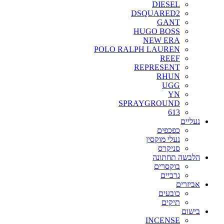
DIESEL
DSQUARED2
GANT
HUGO BOSS
NEW ERA
POLO RALPH LAUREN
REEF
REPRESENT
RHUN
UGG
YN
SPRAYGROUND
613
נעליים
כפכפים
נעלי מוקסין
סניקרס
הלבשה תחתונה
בוקסרים
גרביים
אביזרים
כובעים
תיקים
בישום
INCENSE