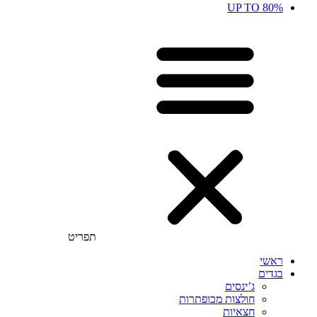
UP TO 80%
תפריט
ראשי
בגדים
ג’ינסים
חולצות מכופתרות
חצאיות