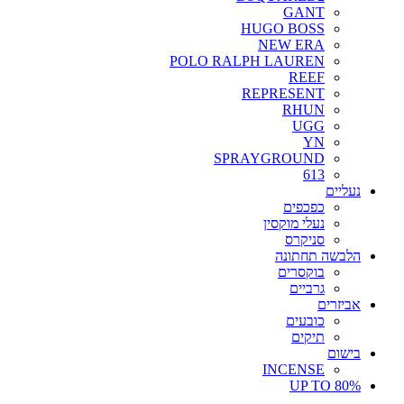
GANT
HUGO BOSS
NEW ERA
POLO RALPH LAUREN
REEF
REPRESENT
RHUN
UGG
YN
SPRAYGROUND
613
נעליים
כפכפים
נעלי מוקסין
סניקרס
הלבשה תחתונה
בוקסרים
גרביים
אביזרים
כובעים
תיקים
בישום
INCENSE
UP TO 80%