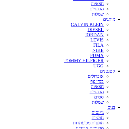
חצאיות
מכנסיים
שמלות
מותגים
CALVIN KLEIN
DIESEL
JORDAN
LEVIS
FILA
NIKE
PUMA
TOMMY HILFIGER
UGG
קטנטנים
אוברולים
בגדי גוף
חצאיות
מכנסיים
סטים
שמלות
בנים
ג’ינסים
חולצות
חולצות מכופתרות
מכנסיים ארוכים