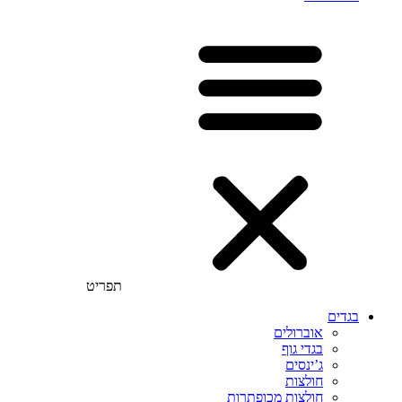
תפריט
בגדים
אוברולים
בגדי גוף
ג’ינסים
חולצות
חולצות מכופתרות