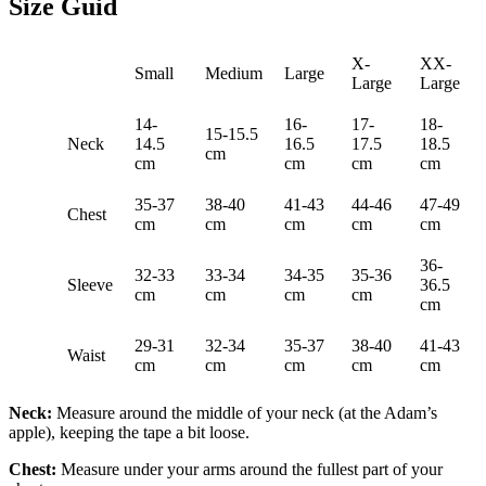
Size Guid
X-
XX-
Small
Medium
Large
Large
Large
14-
16-
17-
18-
15-15.5
Neck
14.5
16.5
17.5
18.5
cm
cm
cm
cm
cm
35-37
38-40
41-43
44-46
47-49
Chest
cm
cm
cm
cm
cm
36-
32-33
33-34
34-35
35-36
Sleeve
36.5
cm
cm
cm
cm
cm
29-31
32-34
35-37
38-40
41-43
Waist
cm
cm
cm
cm
cm
Neck:
Measure around the middle of your neck (at the Adam’s
apple), keeping the tape a bit loose.
Chest:
Measure under your arms around the fullest part of your