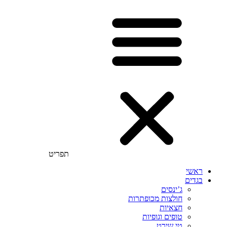
תפריט
ראשי
בגדים
ג’ינסים
חולצות מכופתרות
חצאיות
טופים וגופיות
טי שירט