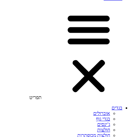
תפריט
בגדים
אוברולים
בגדי גוף
ג’ינסים
חולצות
חולצות מכופתרות