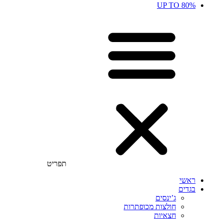
UP TO 80%
תפריט
ראשי
בגדים
ג’ינסים
חולצות מכופתרות
חצאיות