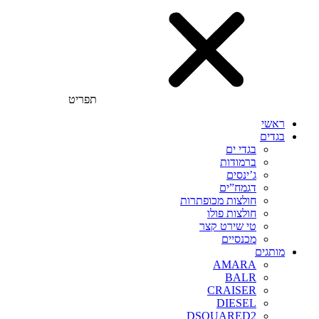
תפריט
ראשי
בגדים
בגדי ים
ברמודות
ג’ינסים
דגמח”ים
חולצות מכופתרות
חולצות פולו
טי שירט קצר
מכנסיים
מותגים
AMARA
BALR
CRAISER
DIESEL
DSQUARED2