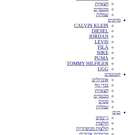
חצאיות
מכנסיים
שמלות
מותגים
CALVIN KLEIN
DIESEL
JORDAN
LEVIS
FILA
NIKE
PUMA
TOMMY HILFIGER
UGG
קטנטנים
אוברולים
בגדי גוף
חצאיות
מכנסיים
סטים
שמלות
בנים
ג’ינסים
חולצות
חולצות מכופתרות
מכנסיים ארוכים