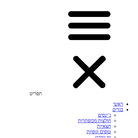
תפריט
ראשי
בגדים
ג’ינסים
חולצות מכופתרות
חצאיות
טופים וגופיות
טי שירט