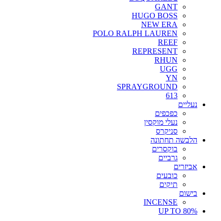
GANT
HUGO BOSS
NEW ERA
POLO RALPH LAUREN
REEF
REPRESENT
RHUN
UGG
YN
SPRAYGROUND
613
נעליים
כפכפים
נעלי מוקסין
סניקרס
הלבשה תחתונה
בוקסרים
גרביים
אביזרים
כובעים
תיקים
בישום
INCENSE
UP TO 80%