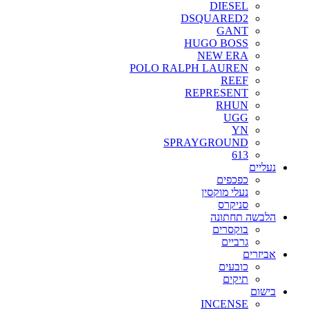
DIESEL
DSQUARED2
GANT
HUGO BOSS
NEW ERA
POLO RALPH LAUREN
REEF
REPRESENT
RHUN
UGG
YN
SPRAYGROUND
613
נעליים
כפכפים
נעלי מוקסין
סניקרס
הלבשה תחתונה
בוקסרים
גרביים
אביזרים
כובעים
תיקים
בישום
INCENSE