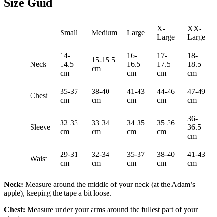
Size Guid
X-
XX-
Small
Medium
Large
Large
Large
14-
16-
17-
18-
15-15.5
Neck
14.5
16.5
17.5
18.5
cm
cm
cm
cm
cm
35-37
38-40
41-43
44-46
47-49
Chest
cm
cm
cm
cm
cm
36-
32-33
33-34
34-35
35-36
Sleeve
36.5
cm
cm
cm
cm
cm
29-31
32-34
35-37
38-40
41-43
Waist
cm
cm
cm
cm
cm
Neck:
Measure around the middle of your neck (at the Adam’s
apple), keeping the tape a bit loose.
Chest:
Measure under your arms around the fullest part of your