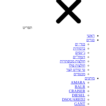
תפריט
ראשי
בגדים
בגדי ים
ברמודות
ג’ינסים
דגמח”ים
חולצות מכופתרות
חולצות פולו
טי שירט קצר
מכנסיים
מותגים
AMARA
BALR
CRAISER
DIESEL
DSQUARED2
GANT