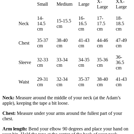
X-
XX-
Small
Medium
Large
Large
Large
14-
16-
17-
18-
15-15.5
Neck
14.5
16.5
17.5
18.5
cm
cm
cm
cm
cm
35-37
38-40
41-43
44-46
47-49
Chest
cm
cm
cm
cm
cm
36-
32-33
33-34
34-35
35-36
Sleeve
36.5
cm
cm
cm
cm
cm
29-31
32-34
35-37
38-40
41-43
Waist
cm
cm
cm
cm
cm
Neck:
Measure around the middle of your neck (at the Adam’s
apple), keeping the tape a bit loose.
Chest:
Measure under your arms around the fullest part of your
chest.
Arm length:
Bend your elbow 90 degrees and place your hand on