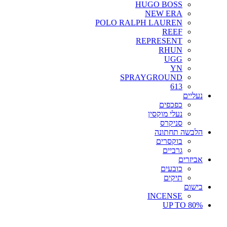
HUGO BOSS
NEW ERA
POLO RALPH LAUREN
REEF
REPRESENT
RHUN
UGG
YN
SPRAYGROUND
613
נעליים
כפכפים
נעלי מוקסין
סניקרס
הלבשה תחתונה
בוקסרים
גרביים
אביזרים
כובעים
תיקים
בישום
INCENSE
UP TO 80%