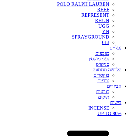
POLO RALPH LAUREN
REEF
REPRESENT
RHUN
UGG
YN
SPRAYGROUND
613
נעליים
כפכפים
נעלי מוקסין
סניקרס
הלבשה תחתונה
בוקסרים
גרביים
אביזרים
כובעים
תיקים
בישום
INCENSE
UP TO 80%