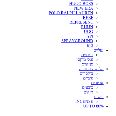
HUGO BOSS
NEW ERA
POLO RALPH LAUREN
REEF
REPRESENT
RHUN
UGG
YN
SPRAYGROUND
613
נעליים
כפכפים
נעלי מוקסין
סניקרס
הלבשה תחתונה
בוקסרים
גרביים
אביזרים
כובעים
תיקים
בישום
INCENSE
UP TO 80%