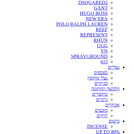
DSQUARED2
GANT
HUGO BOSS
NEW ERA
POLO RALPH LAUREN
REEF
REPRESENT
RHUN
UGG
YN
SPRAYGROUND
613
נעליים
כפכפים
נעלי מוקסין
סניקרס
הלבשה תחתונה
בוקסרים
גרביים
אביזרים
כובעים
תיקים
בישום
INCENSE
UP TO 80%