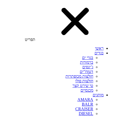
תפריט
ראשי
בגדים
בגדי ים
ברמודות
ג’ינסים
דגמח”ים
חולצות מכופתרות
חולצות פולו
טי שירט קצר
מכנסיים
מותגים
AMARA
BALR
CRAISER
DIESEL