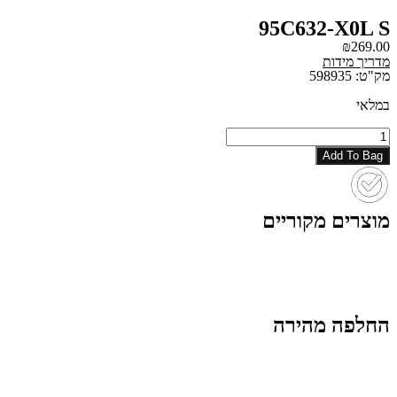
95C632-X0L S
₪
269.00
מדריך מידות
מק"ט: 598935
במלאי
כמות
של
Add To Bag
95C632-
X0L
S
מוצרים מקוריים
החלפה מהירה