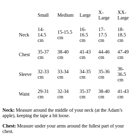
X-
XX-
Small
Medium
Large
Large
Large
14-
16-
17-
18-
15-15.5
Neck
14.5
16.5
17.5
18.5
cm
cm
cm
cm
cm
35-37
38-40
41-43
44-46
47-49
Chest
cm
cm
cm
cm
cm
36-
32-33
33-34
34-35
35-36
Sleeve
36.5
cm
cm
cm
cm
cm
29-31
32-34
35-37
38-40
41-43
Waist
cm
cm
cm
cm
cm
Neck:
Measure around the middle of your neck (at the Adam’s
apple), keeping the tape a bit loose.
Chest:
Measure under your arms around the fullest part of your
chest.