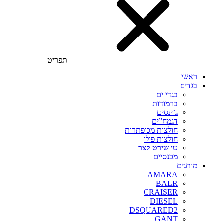
תפריט
ראשי
בגדים
בגדי ים
ברמודות
ג’ינסים
דגמח”ים
חולצות מכופתרות
חולצות פולו
טי שירט קצר
מכנסיים
מותגים
AMARA
BALR
CRAISER
DIESEL
DSQUARED2
GANT