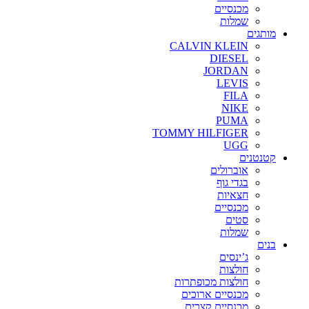
מכנסיים
שמלות
מותגים
CALVIN KLEIN
DIESEL
JORDAN
LEVIS
FILA
NIKE
PUMA
TOMMY HILFIGER
UGG
קטנטנים
אוברולים
בגדי גוף
חצאיות
מכנסיים
סטים
שמלות
בנים
ג’ינסים
חולצות
חולצות מכופתרות
מכנסיים ארוכים
מכנסיים קצרים