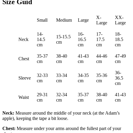
Size Guid
X-
XX-
Small
Medium
Large
Large
Large
14-
16-
17-
18-
15-15.5
Neck
14.5
16.5
17.5
18.5
cm
cm
cm
cm
cm
35-37
38-40
41-43
44-46
47-49
Chest
cm
cm
cm
cm
cm
36-
32-33
33-34
34-35
35-36
Sleeve
36.5
cm
cm
cm
cm
cm
29-31
32-34
35-37
38-40
41-43
Waist
cm
cm
cm
cm
cm
Neck:
Measure around the middle of your neck (at the Adam’s
apple), keeping the tape a bit loose.
Chest:
Measure under your arms around the fullest part of your