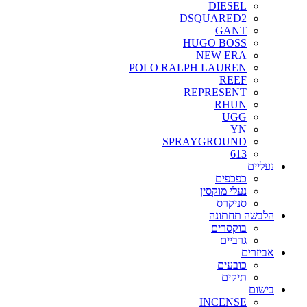
DIESEL
DSQUARED2
GANT
HUGO BOSS
NEW ERA
POLO RALPH LAUREN
REEF
REPRESENT
RHUN
UGG
YN
SPRAYGROUND
613
נעליים
כפכפים
נעלי מוקסין
סניקרס
הלבשה תחתונה
בוקסרים
גרביים
אביזרים
כובעים
תיקים
בישום
INCENSE