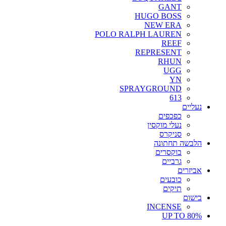
GANT
HUGO BOSS
NEW ERA
POLO RALPH LAUREN
REEF
REPRESENT
RHUN
UGG
YN
SPRAYGROUND
613
נעליים
כפכפים
נעלי מוקסין
סניקרס
הלבשה תחתונה
בוקסרים
גרביים
אביזרים
כובעים
תיקים
בישום
INCENSE
UP TO 80%