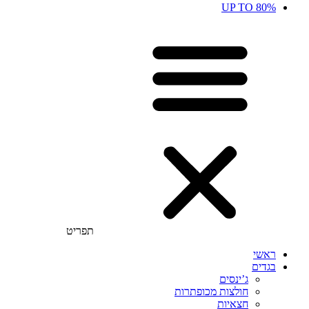
UP TO 80%
תפריט
ראשי
בגדים
ג’ינסים
חולצות מכופתרות
חצאיות