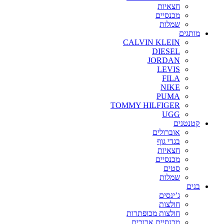
חצאיות
מכנסיים
שמלות
מותגים
CALVIN KLEIN
DIESEL
JORDAN
LEVIS
FILA
NIKE
PUMA
TOMMY HILFIGER
UGG
קטנטנים
אוברולים
בגדי גוף
חצאיות
מכנסיים
סטים
שמלות
בנים
ג’ינסים
חולצות
חולצות מכופתרות
מכנסיים ארוכים