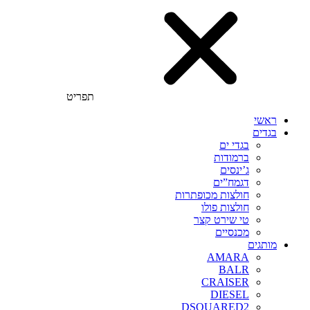
תפריט
ראשי
בגדים
בגדי ים
ברמודות
ג’ינסים
דגמח”ים
חולצות מכופתרות
חולצות פולו
טי שירט קצר
מכנסיים
מותגים
AMARA
BALR
CRAISER
DIESEL
DSQUARED2