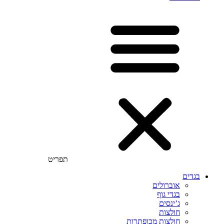
תפריט
בגדים
אוברולים
בגדי גוף
ג’ינסים
חולצות
חולצות מכופתרות