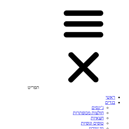
תפריט
ראשי
בגדים
ג’ינסים
חולצות מכופתרות
חצאיות
טופים וגופיות
טי שירט