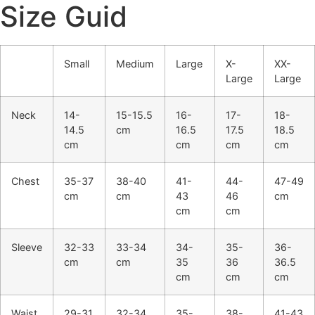
Size Guid
Small
Medium
Large
X-
XX-
Large
Large
Neck
14-
15-15.5
16-
17-
18-
14.5
cm
16.5
17.5
18.5
cm
cm
cm
cm
Chest
35-37
38-40
41-
44-
47-49
cm
cm
43
46
cm
cm
cm
Sleeve
32-33
33-34
34-
35-
36-
cm
cm
35
36
36.5
cm
cm
cm
Waist
29-31
32-34
35-
38-
41-43