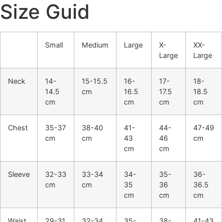
Size Guid
Small
Medium
Large
X-
XX-
Large
Large
Neck
14-
15-15.5
16-
17-
18-
14.5
cm
16.5
17.5
18.5
cm
cm
cm
cm
Chest
35-37
38-40
41-
44-
47-49
cm
cm
43
46
cm
cm
cm
Sleeve
32-33
33-34
34-
35-
36-
cm
cm
35
36
36.5
cm
cm
cm
Waist
29-31
32-34
35-
38-
41-43