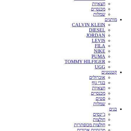
חצאיות
מכנסיים
שמלות
מותגים
CALVIN KLEIN
DIESEL
JORDAN
LEVIS
FILA
NIKE
PUMA
TOMMY HILFIGER
UGG
קטנטנים
אוברולים
בגדי גוף
חצאיות
מכנסיים
סטים
שמלות
בנים
ג’ינסים
חולצות
חולצות מכופתרות
מכנסיים ארוכים