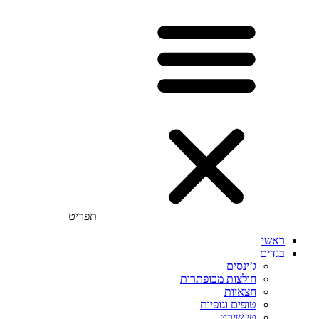
תפריט
ראשי
בגדים
ג’ינסים
חולצות מכופתרות
חצאיות
טופים וגופיות
טי שירט