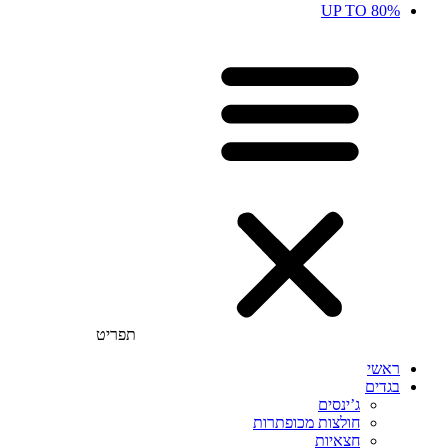
UP TO 80%
תפריט
ראשי
בגדים
ג’ינסים
חולצות מכופתרות
חצאיות