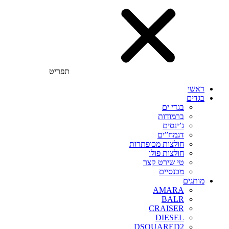
תפריט
ראשי
בגדים
בגדי ים
ברמודות
ג’ינסים
דגמח”ים
חולצות מכופתרות
חולצות פולו
טי שירט קצר
מכנסיים
מותגים
AMARA
BALR
CRAISER
DIESEL
DSQUARED2