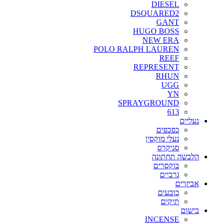
DIESEL
DSQUARED2
GANT
HUGO BOSS
NEW ERA
POLO RALPH LAUREN
REEF
REPRESENT
RHUN
UGG
YN
SPRAYGROUND
613
נעליים
כפכפים
נעלי מוקסין
סניקרס
הלבשה תחתונה
בוקסרים
גרביים
אביזרים
כובעים
תיקים
בישום
INCENSE