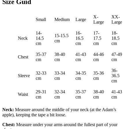
Size Guid
X-
XX-
Small
Medium
Large
Large
Large
14-
16-
17-
18-
15-15.5
Neck
14.5
16.5
17.5
18.5
cm
cm
cm
cm
cm
35-37
38-40
41-43
44-46
47-49
Chest
cm
cm
cm
cm
cm
36-
32-33
33-34
34-35
35-36
Sleeve
36.5
cm
cm
cm
cm
cm
29-31
32-34
35-37
38-40
41-43
Waist
cm
cm
cm
cm
cm
Neck:
Measure around the middle of your neck (at the Adam’s
apple), keeping the tape a bit loose.
Chest:
Measure under your arms around the fullest part of your