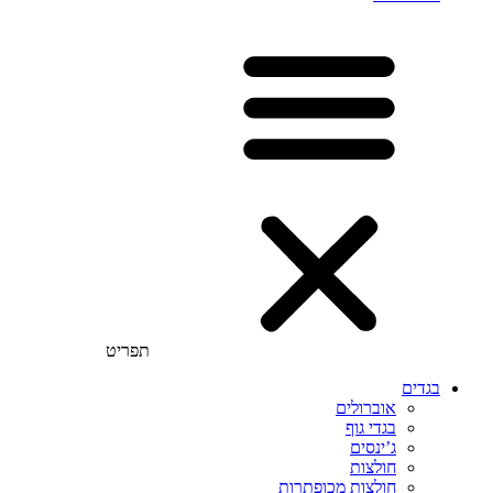
תפריט
בגדים
אוברולים
בגדי גוף
ג’ינסים
חולצות
חולצות מכופתרות