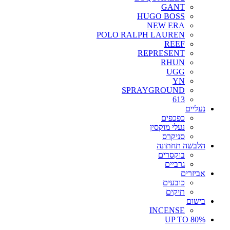
GANT
HUGO BOSS
NEW ERA
POLO RALPH LAUREN
REEF
REPRESENT
RHUN
UGG
YN
SPRAYGROUND
613
נעליים
כפכפים
נעלי מוקסין
סניקרס
הלבשה תחתונה
בוקסרים
גרביים
אביזרים
כובעים
תיקים
בישום
INCENSE
UP TO 80%