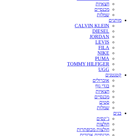
חצאיות
מכנסיים
שמלות
מותגים
CALVIN KLEIN
DIESEL
JORDAN
LEVIS
FILA
NIKE
PUMA
TOMMY HILFIGER
UGG
קטנטנים
אוברולים
בגדי גוף
חצאיות
מכנסיים
סטים
שמלות
בנים
ג’ינסים
חולצות
חולצות מכופתרות
מכנסיים ארוכים