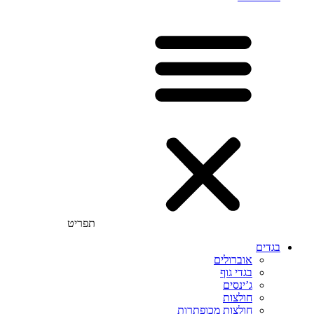
תפריט
בגדים
אוברולים
בגדי גוף
ג’ינסים
חולצות
חולצות מכופתרות