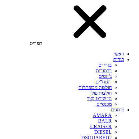
תפריט
ראשי
בגדים
בגדי ים
ברמודות
ג’ינסים
דגמח”ים
חולצות מכופתרות
חולצות פולו
טי שירט קצר
מכנסיים
מותגים
AMARA
BALR
CRAISER
DIESEL
DSQUARED2