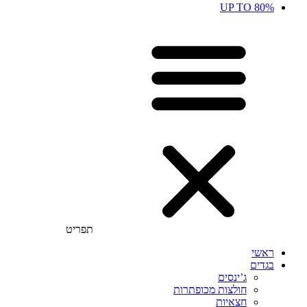
UP TO 80%
תפריט
ראשי
בגדים
ג’ינסים
חולצות מכופתרות
חצאיות