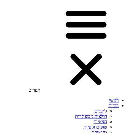
תפריט
ראשי
בגדים
ג’ינסים
חולצות מכופתרות
חצאיות
טופים וגופיות
טי שירט