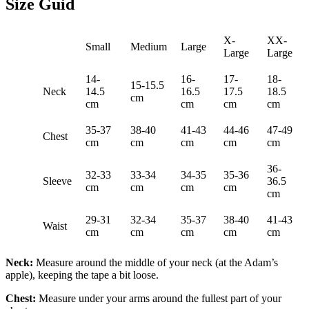
Size Guid
X-
XX-
Small
Medium
Large
Large
Large
14-
16-
17-
18-
15-15.5
Neck
14.5
16.5
17.5
18.5
cm
cm
cm
cm
cm
35-37
38-40
41-43
44-46
47-49
Chest
cm
cm
cm
cm
cm
36-
32-33
33-34
34-35
35-36
Sleeve
36.5
cm
cm
cm
cm
cm
29-31
32-34
35-37
38-40
41-43
Waist
cm
cm
cm
cm
cm
Neck:
Measure around the middle of your neck (at the Adam’s
apple), keeping the tape a bit loose.
Chest:
Measure under your arms around the fullest part of your