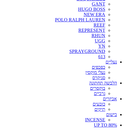
GANT
HUGO BOSS
NEW ERA
POLO RALPH LAUREN
REEF
REPRESENT
RHUN
UGG
YN
SPRAYGROUND
613
נעליים
כפכפים
נעלי מוקסין
סניקרס
הלבשה תחתונה
בוקסרים
גרביים
אביזרים
כובעים
תיקים
בישום
INCENSE
UP TO 80%