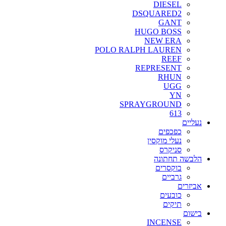
DIESEL
DSQUARED2
GANT
HUGO BOSS
NEW ERA
POLO RALPH LAUREN
REEF
REPRESENT
RHUN
UGG
YN
SPRAYGROUND
613
נעליים
כפכפים
נעלי מוקסין
סניקרס
הלבשה תחתונה
בוקסרים
גרביים
אביזרים
כובעים
תיקים
בישום
INCENSE