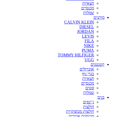
חצאיות
מכנסיים
שמלות
מותגים
CALVIN KLEIN
DIESEL
JORDAN
LEVIS
FILA
NIKE
PUMA
TOMMY HILFIGER
UGG
קטנטנים
אוברולים
בגדי גוף
חצאיות
מכנסיים
סטים
שמלות
בנים
ג’ינסים
חולצות
חולצות מכופתרות
מכנסיים ארוכים