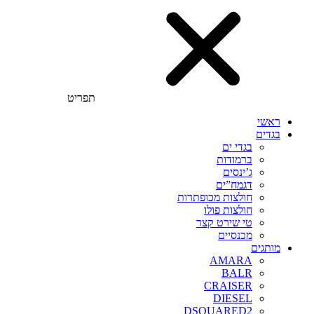
תפריט
ראשי
בגדים
בגדי ים
ברמודות
ג’ינסים
דגמח”ים
חולצות מכופתרות
חולצות פולו
טי שירט קצר
מכנסיים
מותגים
AMARA
BALR
CRAISER
DIESEL
DSQUARED2