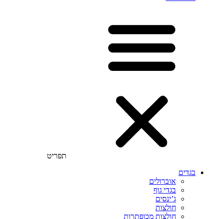
תפריט
בגדים
אוברולים
בגדי גוף
ג’ינסים
חולצות
חולצות מכופתרות