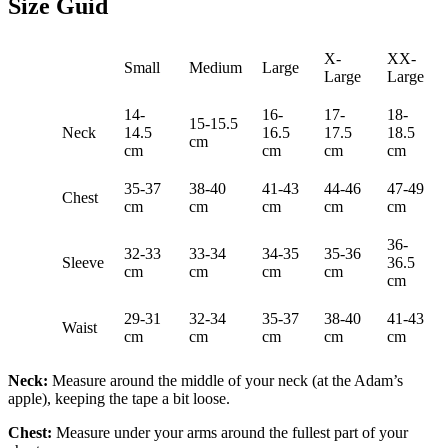
Size Guid
X-
XX-
Small
Medium
Large
Large
Large
14-
16-
17-
18-
15-15.5
Neck
14.5
16.5
17.5
18.5
cm
cm
cm
cm
cm
35-37
38-40
41-43
44-46
47-49
Chest
cm
cm
cm
cm
cm
36-
32-33
33-34
34-35
35-36
Sleeve
36.5
cm
cm
cm
cm
cm
29-31
32-34
35-37
38-40
41-43
Waist
cm
cm
cm
cm
cm
Neck:
Measure around the middle of your neck (at the Adam’s
apple), keeping the tape a bit loose.
Chest:
Measure under your arms around the fullest part of your