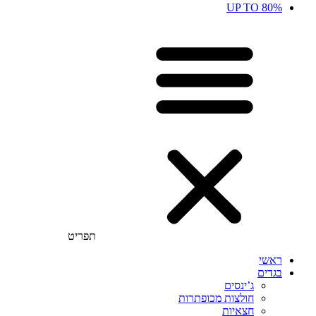
UP TO 80%
תפריט
ראשי
בגדים
ג’ינסים
חולצות מכופתרות
חצאיות