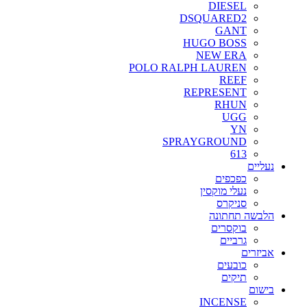
DIESEL
DSQUARED2
GANT
HUGO BOSS
NEW ERA
POLO RALPH LAUREN
REEF
REPRESENT
RHUN
UGG
YN
SPRAYGROUND
613
נעליים
כפכפים
נעלי מוקסין
סניקרס
הלבשה תחתונה
בוקסרים
גרביים
אביזרים
כובעים
תיקים
בישום
INCENSE