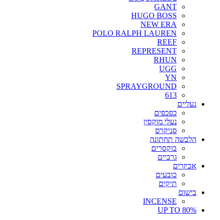
GANT
HUGO BOSS
NEW ERA
POLO RALPH LAUREN
REEF
REPRESENT
RHUN
UGG
YN
SPRAYGROUND
613
נעליים
כפכפים
נעלי מוקסין
סניקרס
הלבשה תחתונה
בוקסרים
גרביים
אביזרים
כובעים
תיקים
בישום
INCENSE
UP TO 80%