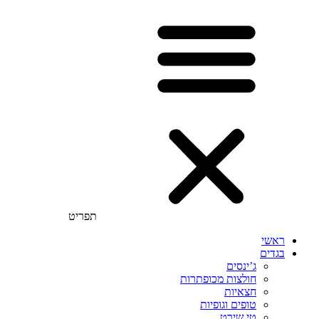
תפריט
ראשי
בגדים
ג’ינסים
חולצות מכופתרות
חצאיות
טופים וגופיות
טי שירט