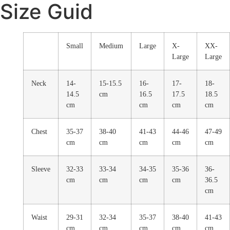
Size Guid
Small
Medium
Large
X-
XX-
Large
Large
Neck
14-
15-15.5
16-
17-
18-
14.5
cm
16.5
17.5
18.5
cm
cm
cm
cm
Chest
35-37
38-40
41-43
44-46
47-49
cm
cm
cm
cm
cm
Sleeve
32-33
33-34
34-35
35-36
36-
cm
cm
cm
cm
36.5
cm
Waist
29-31
32-34
35-37
38-40
41-43
cm
cm
cm
cm
cm