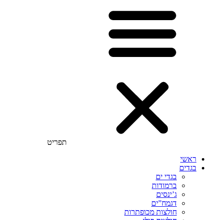
תפריט
ראשי
בגדים
בגדי ים
ברמודות
ג’ינסים
דגמח”ים
חולצות מכופתרות