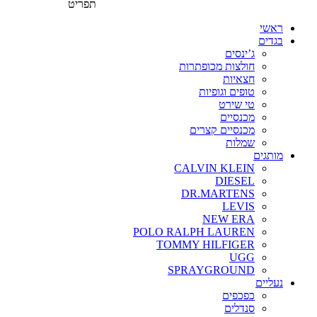
תפריט
ראשי
בגדים
ג’ינסים
חולצות מכופתרות
חצאיות
טופים וגופיות
טי שירט
מכנסיים
מכנסיים קצרים
שמלות
מותגים
CALVIN KLEIN
DIESEL
DR.MARTENS
LEVIS
NEW ERA
POLO RALPH LAUREN
TOMMY HILFIGER
UGG
SPRAYGROUND
נעליים
כפכפים
סנדלים