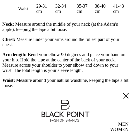
29-31
32-34
35-37
38-40
41-43
Waist
cm
cm
cm
cm
cm
Neck:
Measure around the middle of your neck (at the Adam’s
apple), keeping the tape a bit loose.
Chest:
Measure under your arms around the fullest part of your
chest.
Arm length:
Bend your elbow 90 degrees and place your hand on
your hip. Hold the tape at the center of the back of your neck.
Measure across your shoulder to your elbow and down to your
wrist. The total length is your sleeve length.
Waist:
Measure around your natural waistline, keeping the tape a bit
loose.
MEN
WOMEN