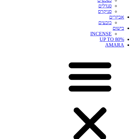
כפכפים
סנדלים
סניקרס
אביזרים
כובעים
בישום
INCENSE
UP TO 80%
AMARA