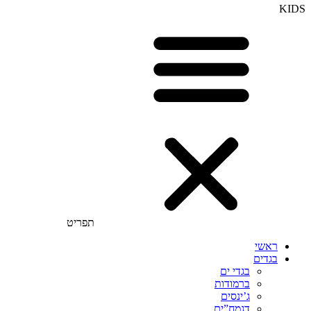
KIDS
תפריט
ראשי
בגדים
בגדי ים
ברמודות
ג’ינסים
דגמח”ים