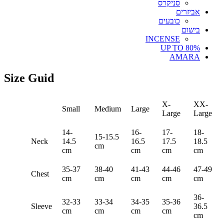
סניקרס
אביזרים
כובעים
בישום
INCENSE
UP TO 80%
AMARA
Size Guid
X-
XX-
Small
Medium
Large
Large
Large
14-
16-
17-
18-
15-15.5
Neck
14.5
16.5
17.5
18.5
cm
cm
cm
cm
cm
35-37
38-40
41-43
44-46
47-49
Chest
cm
cm
cm
cm
cm
36-
32-33
33-34
34-35
35-36
Sleeve
36.5
cm
cm
cm
cm
cm