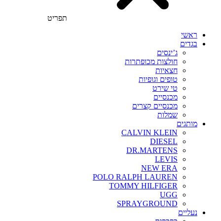
תפריט
ראשי
בגדים
ג’ינסים
חולצות מכופתרות
חצאיות
טופים וגופיות
טי שירט
מכנסיים
מכנסיים קצרים
שמלות
מותגים
CALVIN KLEIN
DIESEL
DR.MARTENS
LEVIS
NEW ERA
POLO RALPH LAUREN
TOMMY HILFIGER
UGG
SPRAYGROUND
נעליים