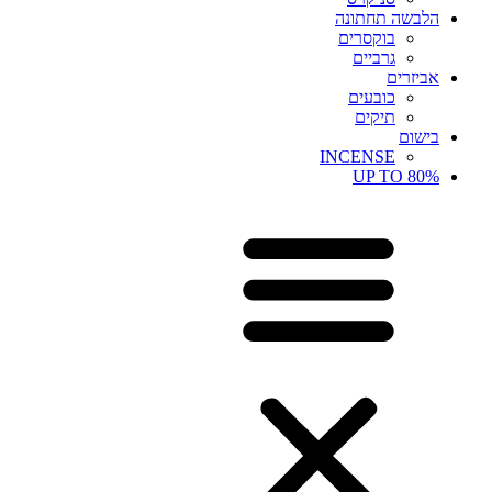
הלבשה תחתונה
בוקסרים
גרביים
אביזרים
כובעים
תיקים
בישום
INCENSE
UP TO 80%