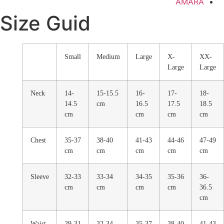
AMARA
Size Guid
Small
Medium
Large
X-
XX-
Large
Large
Neck
14-
15-15.5
16-
17-
18-
14.5
cm
16.5
17.5
18.5
cm
cm
cm
cm
Chest
35-37
38-40
41-43
44-46
47-49
cm
cm
cm
cm
cm
Sleeve
32-33
33-34
34-35
35-36
36-
cm
cm
cm
cm
36.5
cm
Waist
29-31
32-34
35-37
38-40
41-43