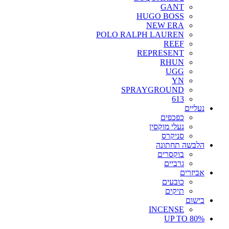
GANT
HUGO BOSS
NEW ERA
POLO RALPH LAUREN
REEF
REPRESENT
RHUN
UGG
YN
SPRAYGROUND
613
נעליים
כפכפים
נעלי מוקסין
סניקרס
הלבשה תחתונה
בוקסרים
גרביים
אביזרים
כובעים
תיקים
בישום
INCENSE
UP TO 80%