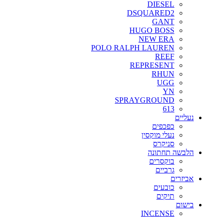
DIESEL
DSQUARED2
GANT
HUGO BOSS
NEW ERA
POLO RALPH LAUREN
REEF
REPRESENT
RHUN
UGG
YN
SPRAYGROUND
613
נעליים
כפכפים
נעלי מוקסין
סניקרס
הלבשה תחתונה
בוקסרים
גרביים
אביזרים
כובעים
תיקים
בישום
INCENSE