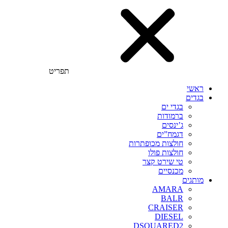
תפריט
ראשי
בגדים
בגדי ים
ברמודות
ג’ינסים
דגמח”ים
חולצות מכופתרות
חולצות פולו
טי שירט קצר
מכנסיים
מותגים
AMARA
BALR
CRAISER
DIESEL
DSQUARED2