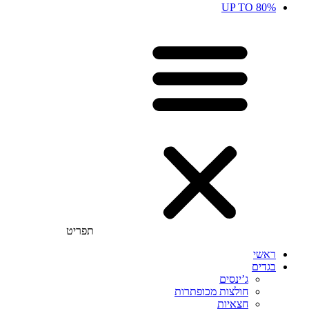
UP TO 80%
תפריט
ראשי
בגדים
ג’ינסים
חולצות מכופתרות
חצאיות