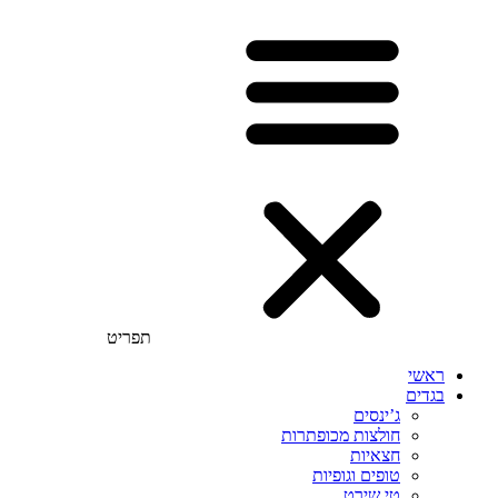
תפריט
ראשי
בגדים
ג’ינסים
חולצות מכופתרות
חצאיות
טופים וגופיות
טי שירט