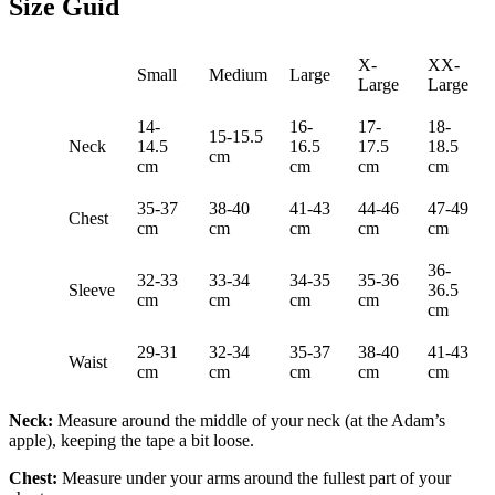
Size Guid
X-
XX-
Small
Medium
Large
Large
Large
14-
16-
17-
18-
15-15.5
Neck
14.5
16.5
17.5
18.5
cm
cm
cm
cm
cm
35-37
38-40
41-43
44-46
47-49
Chest
cm
cm
cm
cm
cm
36-
32-33
33-34
34-35
35-36
Sleeve
36.5
cm
cm
cm
cm
cm
29-31
32-34
35-37
38-40
41-43
Waist
cm
cm
cm
cm
cm
Neck:
Measure around the middle of your neck (at the Adam’s
apple), keeping the tape a bit loose.
Chest:
Measure under your arms around the fullest part of your