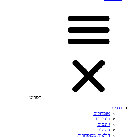
תפריט
בגדים
אוברולים
בגדי גוף
ג’ינסים
חולצות
חולצות מכופתרות