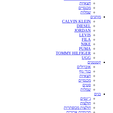
חצאיות
מכנסיים
שמלות
מותגים
CALVIN KLEIN
DIESEL
JORDAN
LEVIS
FILA
NIKE
PUMA
TOMMY HILFIGER
UGG
קטנטנים
אוברולים
בגדי גוף
חצאיות
מכנסיים
סטים
שמלות
בנים
ג’ינסים
חולצות
חולצות מכופתרות
מכנסיים ארוכים