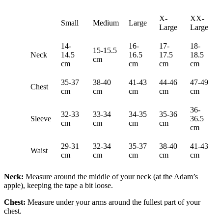
X-
XX-
Small
Medium
Large
Large
Large
14-
16-
17-
18-
15-15.5
Neck
14.5
16.5
17.5
18.5
cm
cm
cm
cm
cm
35-37
38-40
41-43
44-46
47-49
Chest
cm
cm
cm
cm
cm
36-
32-33
33-34
34-35
35-36
Sleeve
36.5
cm
cm
cm
cm
cm
29-31
32-34
35-37
38-40
41-43
Waist
cm
cm
cm
cm
cm
Neck:
Measure around the middle of your neck (at the Adam’s
apple), keeping the tape a bit loose.
Chest:
Measure under your arms around the fullest part of your
chest.