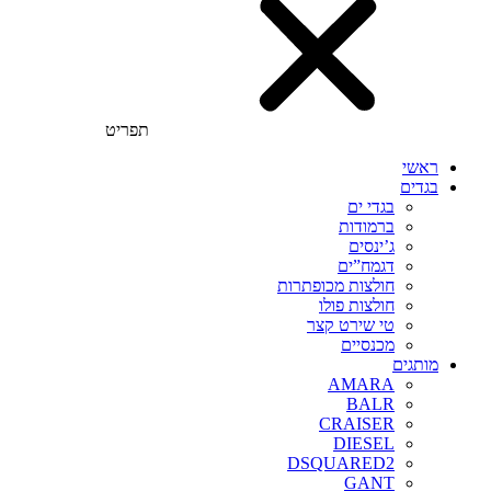
תפריט
ראשי
בגדים
בגדי ים
ברמודות
ג’ינסים
דגמח”ים
חולצות מכופתרות
חולצות פולו
טי שירט קצר
מכנסיים
מותגים
AMARA
BALR
CRAISER
DIESEL
DSQUARED2
GANT