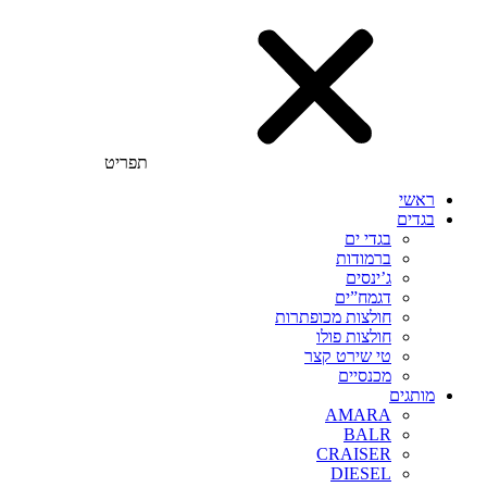
תפריט
ראשי
בגדים
בגדי ים
ברמודות
ג’ינסים
דגמח”ים
חולצות מכופתרות
חולצות פולו
טי שירט קצר
מכנסיים
מותגים
AMARA
BALR
CRAISER
DIESEL