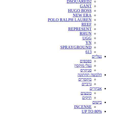
DSQUARED2
GANT
HUGO BOSS
NEW ERA
POLO RALPH LAUREN
REEF
REPRESENT
RHUN
UGG
YN
SPRAYGROUND
613
נעליים
כפכפים
נעלי מוקסין
סניקרס
הלבשה תחתונה
בוקסרים
גרביים
אביזרים
כובעים
תיקים
בישום
INCENSE
UP TO 80%