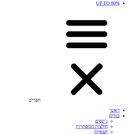
UP TO 80%
תפריט
ראשי
בגדים
ג’ינסים
חולצות מכופתרות
חצאיות