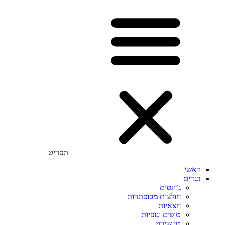
תפריט
ראשי
בגדים
ג’ינסים
חולצות מכופתרות
חצאיות
טופים וגופיות
טי שירט