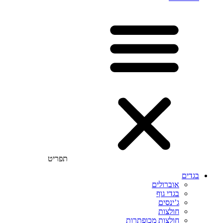
תפריט
בגדים
אוברולים
בגדי גוף
ג’ינסים
חולצות
חולצות מכופתרות