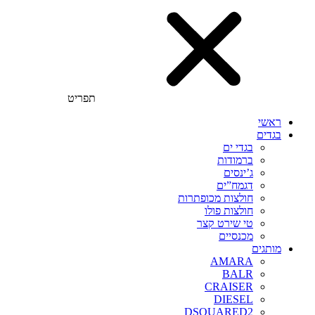
תפריט
ראשי
בגדים
בגדי ים
ברמודות
ג’ינסים
דגמח”ים
חולצות מכופתרות
חולצות פולו
טי שירט קצר
מכנסיים
מותגים
AMARA
BALR
CRAISER
DIESEL
DSQUARED2