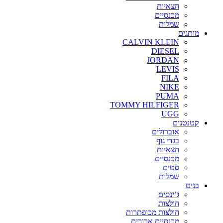
חצאיות
מכנסיים
שמלות
מותגים
CALVIN KLEIN
DIESEL
JORDAN
LEVIS
FILA
NIKE
PUMA
TOMMY HILFIGER
UGG
קטנטנים
אוברולים
בגדי גוף
חצאיות
מכנסיים
סטים
שמלות
בנים
ג’ינסים
חולצות
חולצות מכופתרות
מכנסיים ארוכים