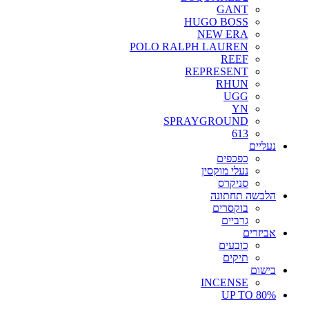
GANT
HUGO BOSS
NEW ERA
POLO RALPH LAUREN
REEF
REPRESENT
RHUN
UGG
YN
SPRAYGROUND
613
נעליים
כפכפים
נעלי מוקסין
סניקרס
הלבשה תחתונה
בוקסרים
גרביים
אביזרים
כובעים
תיקים
בישום
INCENSE
UP TO 80%