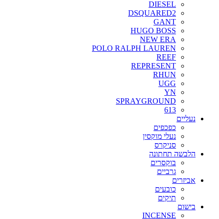
DIESEL
DSQUARED2
GANT
HUGO BOSS
NEW ERA
POLO RALPH LAUREN
REEF
REPRESENT
RHUN
UGG
YN
SPRAYGROUND
613
נעליים
כפכפים
נעלי מוקסין
סניקרס
הלבשה תחתונה
בוקסרים
גרביים
אביזרים
כובעים
תיקים
בישום
INCENSE