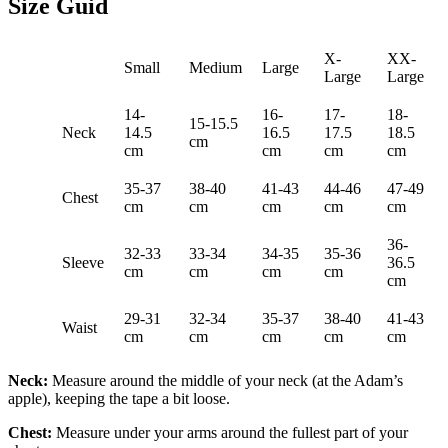
Size Guid
X-
XX-
Small
Medium
Large
Large
Large
14-
16-
17-
18-
15-15.5
Neck
14.5
16.5
17.5
18.5
cm
cm
cm
cm
cm
35-37
38-40
41-43
44-46
47-49
Chest
cm
cm
cm
cm
cm
36-
32-33
33-34
34-35
35-36
Sleeve
36.5
cm
cm
cm
cm
cm
29-31
32-34
35-37
38-40
41-43
Waist
cm
cm
cm
cm
cm
Neck:
Measure around the middle of your neck (at the Adam’s
apple), keeping the tape a bit loose.
Chest:
Measure under your arms around the fullest part of your