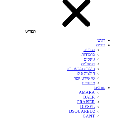
תפריט
ראשי
בגדים
בגדי ים
ברמודות
ג’ינסים
דגמח”ים
חולצות מכופתרות
חולצות פולו
טי שירט קצר
מכנסיים
מותגים
AMARA
BALR
CRAISER
DIESEL
DSQUARED2
GANT