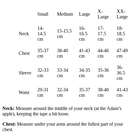
X-
XX-
Small
Medium
Large
Large
Large
14-
16-
17-
18-
15-15.5
Neck
14.5
16.5
17.5
18.5
cm
cm
cm
cm
cm
35-37
38-40
41-43
44-46
47-49
Chest
cm
cm
cm
cm
cm
36-
32-33
33-34
34-35
35-36
Sleeve
36.5
cm
cm
cm
cm
cm
29-31
32-34
35-37
38-40
41-43
Waist
cm
cm
cm
cm
cm
Neck:
Measure around the middle of your neck (at the Adam’s
apple), keeping the tape a bit loose.
Chest:
Measure under your arms around the fullest part of your
chest.