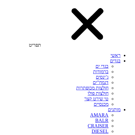
תפריט
ראשי
בגדים
בגדי ים
ברמודות
ג’ינסים
דגמח”ים
חולצות מכופתרות
חולצות פולו
טי שירט קצר
מכנסיים
מותגים
AMARA
BALR
CRAISER
DIESEL