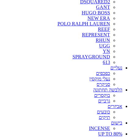
DSQUARED2
GANT
HUGO BOSS
NEW ERA
POLO RALPH LAUREN
REEF
REPRESENT
RHUN
UGG
YN
SPRAYGROUND
613
נעליים
כפכפים
נעלי מוקסין
סניקרס
הלבשה תחתונה
בוקסרים
גרביים
אביזרים
כובעים
תיקים
בישום
INCENSE
UP TO 80%