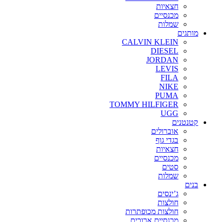
חצאיות
מכנסיים
שמלות
מותגים
CALVIN KLEIN
DIESEL
JORDAN
LEVIS
FILA
NIKE
PUMA
TOMMY HILFIGER
UGG
קטנטנים
אוברולים
בגדי גוף
חצאיות
מכנסיים
סטים
שמלות
בנים
ג’ינסים
חולצות
חולצות מכופתרות
מכנסיים ארוכים