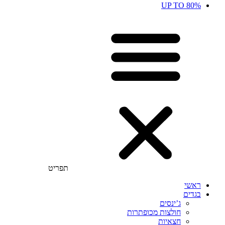
UP TO 80%
תפריט
ראשי
בגדים
ג’ינסים
חולצות מכופתרות
חצאיות