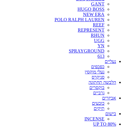
GANT
HUGO BOSS
NEW ERA
POLO RALPH LAUREN
REEF
REPRESENT
RHUN
UGG
YN
SPRAYGROUND
613
נעליים
כפכפים
נעלי מוקסין
סניקרס
הלבשה תחתונה
בוקסרים
גרביים
אביזרים
כובעים
תיקים
בישום
INCENSE
UP TO 80%