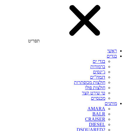
תפריט
ראשי
בגדים
בגדי ים
ברמודות
ג’ינסים
דגמח”ים
חולצות מכופתרות
חולצות פולו
טי שירט קצר
מכנסיים
מותגים
AMARA
BALR
CRAISER
DIESEL
DSQUARED2