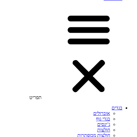
תפריט
בגדים
אוברולים
בגדי גוף
ג’ינסים
חולצות
חולצות מכופתרות