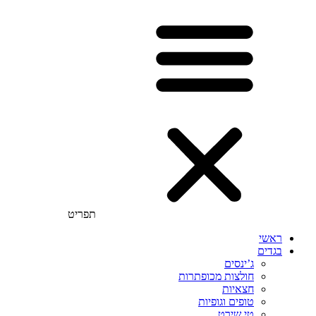
תפריט
ראשי
בגדים
ג’ינסים
חולצות מכופתרות
חצאיות
טופים וגופיות
טי שירט