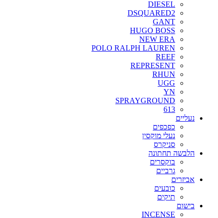
DIESEL
DSQUARED2
GANT
HUGO BOSS
NEW ERA
POLO RALPH LAUREN
REEF
REPRESENT
RHUN
UGG
YN
SPRAYGROUND
613
נעליים
כפכפים
נעלי מוקסין
סניקרס
הלבשה תחתונה
בוקסרים
גרביים
אביזרים
כובעים
תיקים
בישום
INCENSE