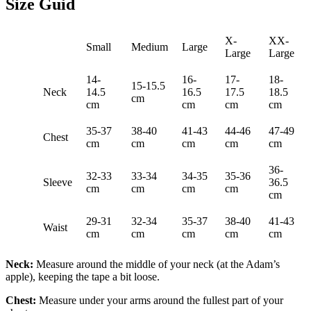
Size Guid
X-
XX-
Small
Medium
Large
Large
Large
14-
16-
17-
18-
15-15.5
Neck
14.5
16.5
17.5
18.5
cm
cm
cm
cm
cm
35-37
38-40
41-43
44-46
47-49
Chest
cm
cm
cm
cm
cm
36-
32-33
33-34
34-35
35-36
Sleeve
36.5
cm
cm
cm
cm
cm
29-31
32-34
35-37
38-40
41-43
Waist
cm
cm
cm
cm
cm
Neck:
Measure around the middle of your neck (at the Adam’s
apple), keeping the tape a bit loose.
Chest:
Measure under your arms around the fullest part of your