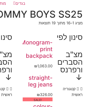
בגדים
מותג
OMMY BOYS SS25
מציג 1–16 מתוך 19 תוצאות
סינון לפי
סינון
Monogram-
print
מצ"ב
מצ"
backpack
הסברים
הסב
₪
1,063.00
ורפרנס
ורפר
↓
↓
straight-
leg jeans
קטגוריה
קטג
ראשית
326.00
₪
ראשית
!SALE
colour-