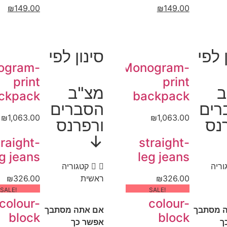
₪
149.00
₪
149.00
 לפי
סינון לפי
ogram-
Monogram-
print
print
ב
מצ"ב
ckpack
backpack
רים
הסברים
₪
1,063.00
₪
1,063.00
נס
ורפרנס
↓
traight-
straight-
g jeans
leg jeans
וריה
קטגוריה
326.00
₪
ראשית
326.00
₪
!SALE
!SALE
colour-
colour-
 מסתבך
אם אתה מסתבך
block
block
ך
אפשר כך