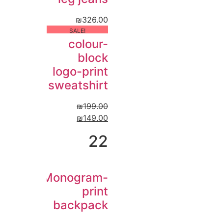
₪
326.00
!SALE
colour-
block
logo-print
sweatshirt
₪
199.00
₪
149.00
22
Monogram-
print
backpack