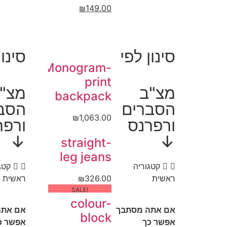
₪
149.00
סינון לפי
סינון
Monogram-
print
מצ"ב
מצ"
backpack
הסברים
הסב
₪
1,063.00
ורפרנס
ורפר
↓
↓
straight-
leg jeans
קטגוריה
קטג
ראשית
326.00
₪
ראשית
!SALE
colour-
אם אתה מסתבך
אם אתה
block
אפשר כך
אפשר כ