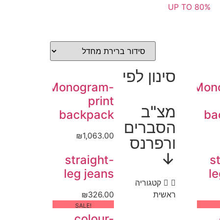
UP TO 80%
סינון לפי
Monogram-
Mon
print
מצ"ב
backpack
ba
הסברים
₪
1,063.00
ורפרנס
↓
straight-
s
leg jeans
le
קטגוריה
ראשית
326.00
₪
!SALE
colour-