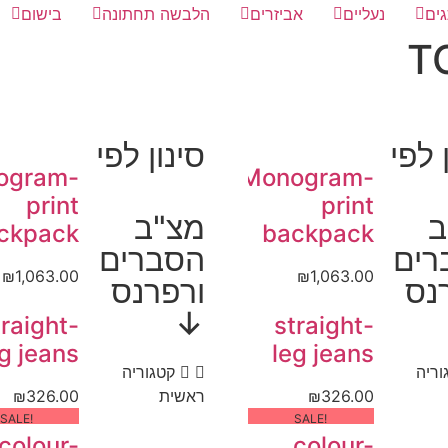
ים
נעליים
אביזרים
הלבשה תחתונה
בישום
T
 לפי
סינון לפי
ogram-
Monogram-
print
print
ב
מצ"ב
ckpack
backpack
רים
הסברים
₪
1,063.00
₪
1,063.00
נס
ורפרנס
↓
traight-
straight-
g jeans
leg jeans
וריה
קטגוריה
326.00
₪
ראשית
326.00
₪
!SALE
!SALE
colour-
colour-