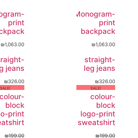
ogram-
Monogram-
print
print
ckpack
backpack
₪
1,063.00
₪
1,063.00
traight-
straight-
g jeans
leg jeans
₪
326.00
₪
326.00
!SALE
!SALE
colour-
colour-
block
block
o-print
logo-print
atshirt
sweatshirt
₪
199.00
₪
199.00