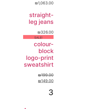
₪
1,063.00
straight-
leg jeans
₪
326.00
!SALE
colour-
block
logo-print
sweatshirt
₪
199.00
₪
149.00
3