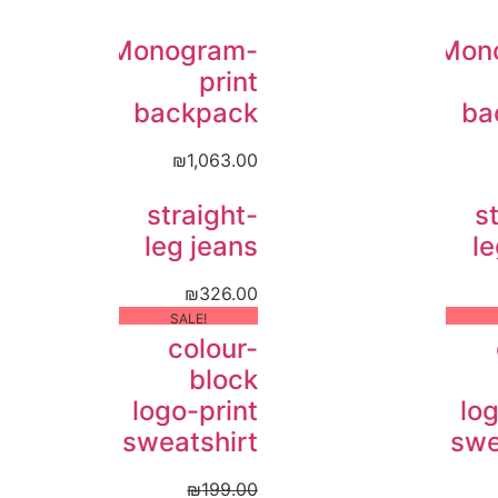
Monogram-
Mon
print
backpack
ba
₪
1,063.00
straight-
s
leg jeans
le
₪
326.00
!SALE
colour-
block
logo-print
log
sweatshirt
swe
₪
199.00