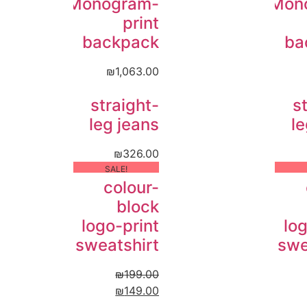
Monogram-
Mon
print
backpack
ba
₪
1,063.00
straight-
s
leg jeans
le
₪
326.00
!SALE
colour-
block
logo-print
log
sweatshirt
swe
₪
199.00
₪
149.00