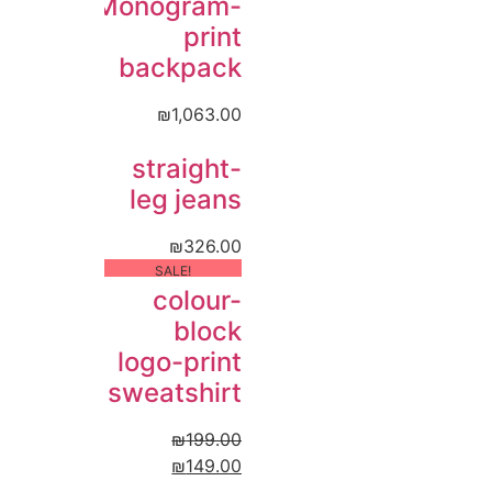
Monogram-
print
backpack
₪
1,063.00
straight-
leg jeans
₪
326.00
!SALE
colour-
block
logo-print
sweatshirt
₪
199.00
₪
149.00