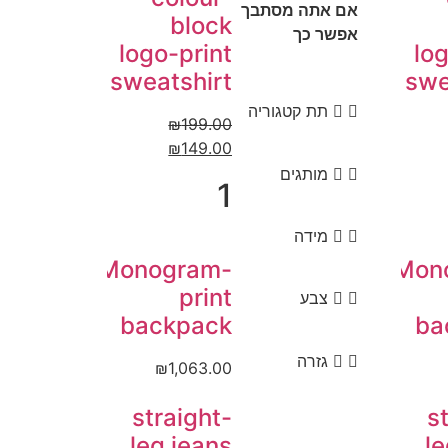
אם אתה מסתבך
block
אפשר כך
logo-print
log
sweatshirt
swe
תת קטגוריה
₪
199.00
₪
149.00
מותגים
1
מידה
Monogram-
Mon
print
צבע
backpack
ba
גזרה
₪
1,063.00
straight-
s
leg jeans
le