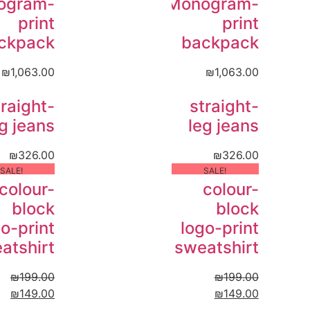
ogram-
Monogram-
print
print
ckpack
backpack
₪
1,063.00
₪
1,063.00
traight-
straight-
g jeans
leg jeans
₪
326.00
₪
326.00
!SALE
!SALE
colour-
colour-
block
block
o-print
logo-print
atshirt
sweatshirt
₪
199.00
₪
199.00
₪
149.00
₪
149.00