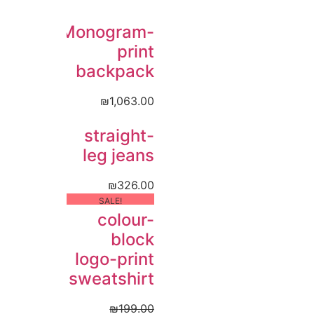
Monogram-
print
backpack
₪
1,063.00
straight-
leg jeans
₪
326.00
!SALE
colour-
block
logo-print
sweatshirt
₪
199.00