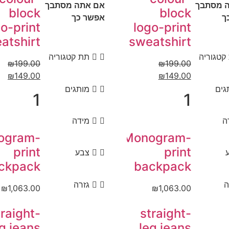
 מסתבך
אם אתה מסתבך
block
block
ך
אפשר כך
o-print
logo-print
atshirt
sweatshirt
קטגוריה
תת קטגוריה
₪
199.00
₪
199.00
₪
149.00
₪
149.00
גים
מותגים
1
1
ה
מידה
ogram-
Monogram-
print
print
צבע
ckpack
backpack
ה
גזרה
₪
1,063.00
₪
1,063.00
traight-
straight-
g jeans
leg jeans