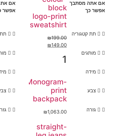
אם אתה מסתבך
אם אתה
block
אפשר כך
אפשר כ
logo-print
sweatshirt
תת קטגוריה
תת 
₪
199.00
₪
149.00
מותגים
מות
1
מידה
מיד
Monogram-
print
צבע
צבע
backpack
גזרה
גזר
₪
1,063.00
straight-
leg jeans