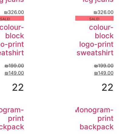
₪
326.00
₪
326.00
!SALE
!SALE
colour-
colour-
block
block
o-print
logo-print
atshirt
sweatshirt
₪
199.00
₪
199.00
₪
149.00
₪
149.00
22
22
ogram-
Monogram-
print
print
ckpack
backpack