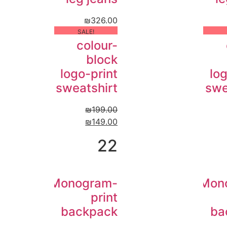
₪
326.00
!SALE
colour-
block
logo-print
log
sweatshirt
swe
₪
199.00
₪
149.00
22
Monogram-
Mon
print
backpack
ba