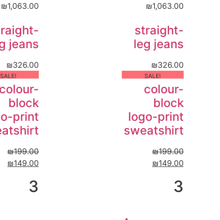
₪
1,063.00
₪
1,063.00
traight-
straight-
g jeans
leg jeans
₪
326.00
₪
326.00
!SALE
!SALE
colour-
colour-
block
block
o-print
logo-print
atshirt
sweatshirt
₪
199.00
₪
199.00
₪
149.00
₪
149.00
3
3