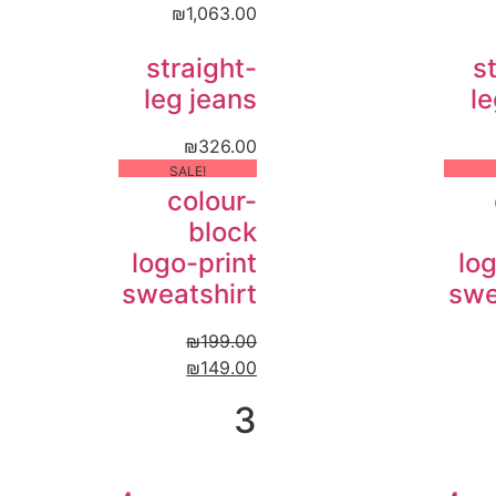
₪
1,063.00
straight-
s
leg jeans
le
₪
326.00
!SALE
colour-
block
logo-print
log
sweatshirt
swe
₪
199.00
₪
149.00
3