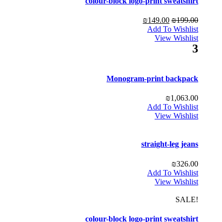
colour-block logo-print sweatshirt
₪
149.00
₪
199.00
Add To Wishlist
View Wishlist
3
Monogram-print backpack
₪
1,063.00
Add To Wishlist
View Wishlist
straight-leg jeans
₪
326.00
Add To Wishlist
View Wishlist
!SALE
colour-block logo-print sweatshirt