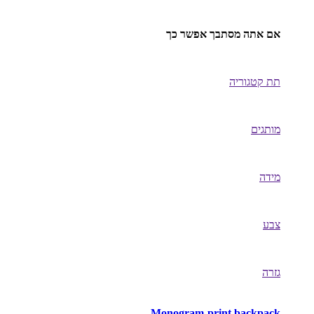
אם אתה מסתבך אפשר כך
תת קטגוריה
מותגים
מידה
צבע
גזרה
Monogram-print backpack