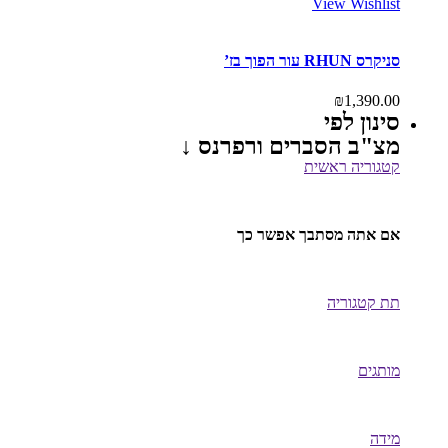
View Wishlist
סניקרס RHUN עור הפוך בז’
₪
1,390.00
סינון לפי
מצ"ב הסברים ורפרנס ↓
קטגוריה ראשית
אם אתה מסתבך אפשר כך
תת קטגוריה
מותגים
מידה