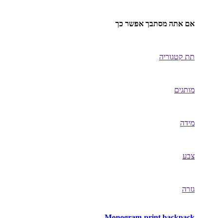
אם אתה מסתבך אפשר כך
תת קטגוריה
מותגים
מידה
צבע
גזרה
Monogram-print backpack