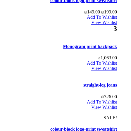
colour-block logo-print sweatshirt
₪
149.00
₪
199.00
Add To Wishlist
View Wishlist
3
Monogram-print backpack
₪
1,063.00
Add To Wishlist
View Wishlist
straight-leg jeans
₪
326.00
Add To Wishlist
View Wishlist
!SALE
colour-block logo-print sweatshirt