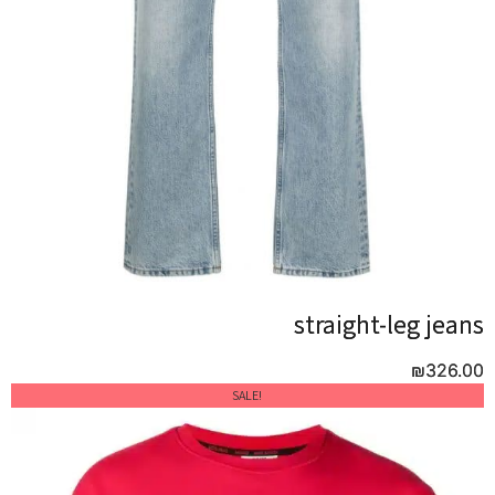
straight-leg jeans
straight-leg jeans
₪
₪
326.00
326.00
!SALE
!SALE