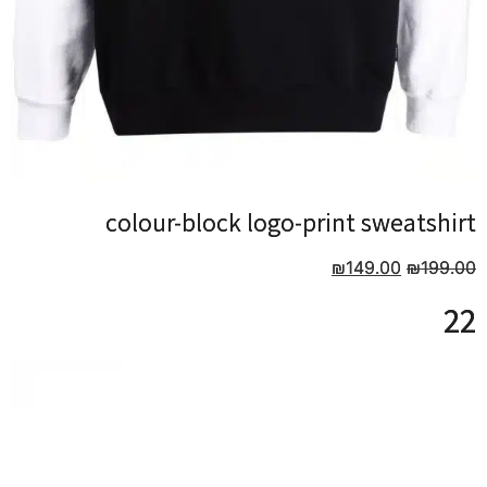
colour-block logo-print sweatshirt
colour-block logo-print sweatshirt
₪
₪
149.00
149.00
₪
₪
199.00
199.00
22
22