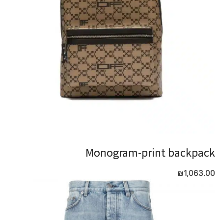
Monogram-print backpack
Monogram-print backpack
₪
₪
1,063.00
1,063.00