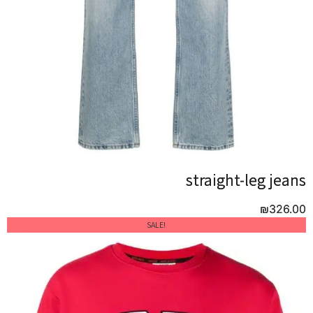
straight-leg jeans
straight-leg jeans
₪
₪
326.00
326.00
!SALE
!SALE