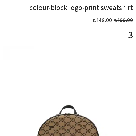
colour-block logo-print sweatshirt
colour-block logo-print sweatshirt
₪
₪
149.00
149.00
₪
₪
199.00
199.00
3
3