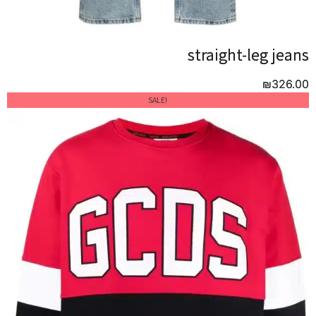
straight-leg jeans
straight-leg jeans
₪
₪
326.00
326.00
!SALE
!SALE