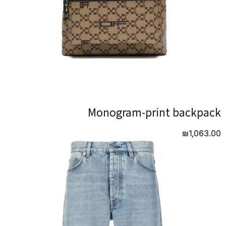
Monogram-print backpack
Monogram-print backpack
₪
₪
1,063.00
1,063.00