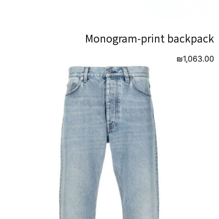
Monogram-print backpack
Monogram-print backpack
₪
₪
1,063.00
1,063.00