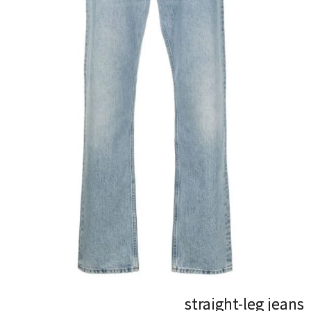
straight-leg jeans
straight-leg jeans