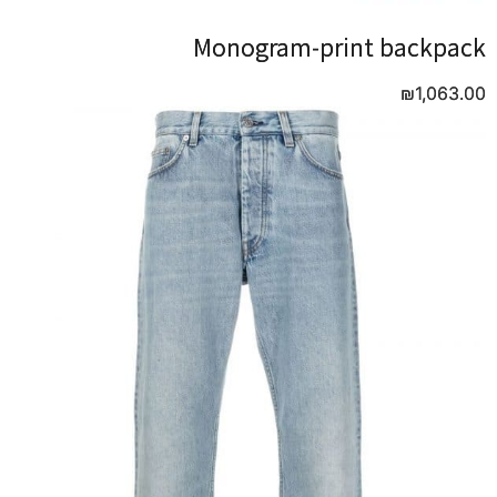
Monogram-print backpack
Monogram-print backpack
₪
₪
1,063.00
1,063.00