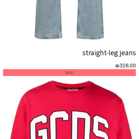
straight-leg jeans
straight-leg jeans
₪
₪
326.00
326.00
!SALE
!SALE