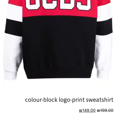
colour-block logo-print sweatshirt
colour-block logo-print sweatshirt
₪
₪
149.00
149.00
₪
₪
199.00
199.00