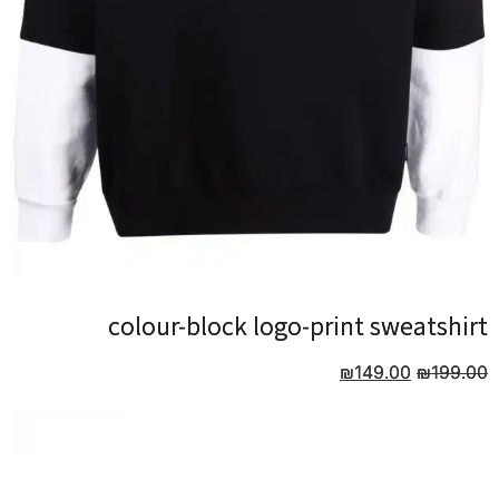
colour-block logo-print sweatshirt
colour-block logo-print sweatshirt
₪
₪
149.00
149.00
₪
₪
199.00
199.00