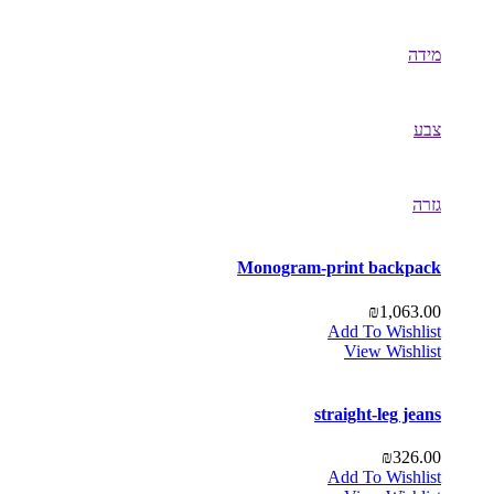
מידה
צבע
גזרה
Monogram-print backpack
₪
1,063.00
Add To Wishlist
View Wishlist
straight-leg jeans
₪
326.00
Add To Wishlist