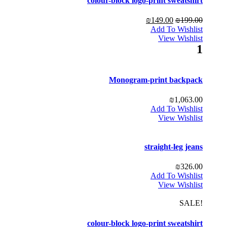
colour-block logo-print sweatshirt
₪
149.00
₪
199.00
Add To Wishlist
View Wishlist
1
Monogram-print backpack
₪
1,063.00
Add To Wishlist
View Wishlist
straight-leg jeans
₪
326.00
Add To Wishlist
View Wishlist
!SALE
colour-block logo-print sweatshirt