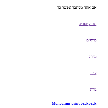
אם אתה מסתבך אפשר כך
תת קטגוריה
מותגים
מידה
צבע
גזרה
Monogram-print backpack