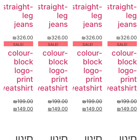
straight-
straight-
straight-
straight-
leg
leg
leg
leg
jeans
jeans
jeans
jeans
₪
326.00
₪
326.00
₪
326.00
₪
326.00
!SALE
!SALE
!SALE
!SALE
colour-
colour-
colour-
colour-
block
block
block
block
logo-
logo-
logo-
logo-
print
print
print
print
weatshirt
sweatshirt
sweatshirt
sweatshirt
₪
199.00
₪
199.00
₪
199.00
₪
199.00
₪
149.00
₪
149.00
₪
149.00
₪
149.00
סינון
סינון
סינון
סינון