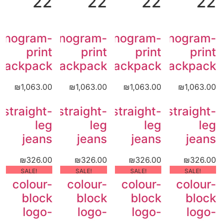
22
22
22
22
onogram-
Monogram-
Monogram-
Monogram-
print
print
print
print
backpack
backpack
backpack
backpack
₪
1,063.00
₪
1,063.00
₪
1,063.00
₪
1,063.00
straight-
straight-
straight-
straight-
leg
leg
leg
leg
jeans
jeans
jeans
jeans
₪
326.00
₪
326.00
₪
326.00
₪
326.00
!SALE
!SALE
!SALE
!SALE
colour-
colour-
colour-
colour-
block
block
block
block
logo-
logo-
logo-
logo-