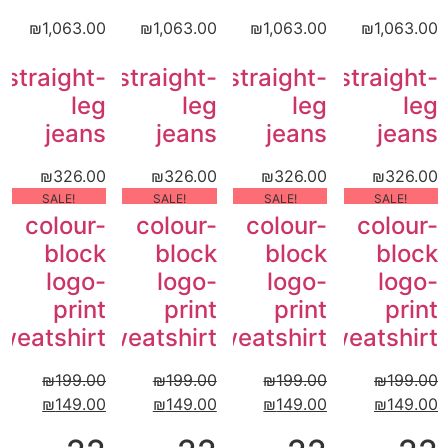
₪
1,063.00
₪
1,063.00
₪
1,063.00
₪
1,063.00
straight-
straight-
straight-
straight-
leg
leg
leg
leg
jeans
jeans
jeans
jeans
₪
326.00
₪
326.00
₪
326.00
₪
326.00
!SALE
!SALE
!SALE
!SALE
colour-
colour-
colour-
colour-
block
block
block
block
logo-
logo-
logo-
logo-
print
print
print
print
weatshirt
sweatshirt
sweatshirt
sweatshirt
₪
199.00
₪
199.00
₪
199.00
₪
199.00
₪
149.00
₪
149.00
₪
149.00
₪
149.00