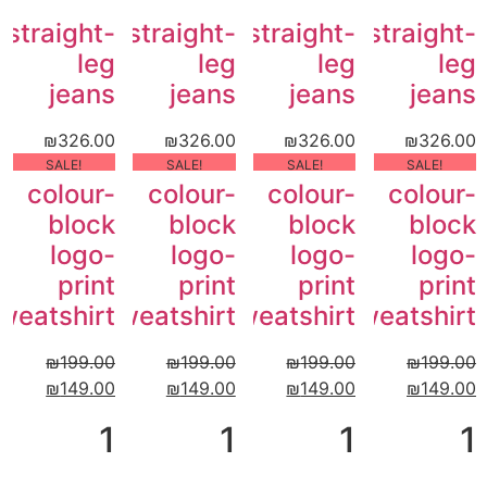
straight-
straight-
straight-
straight-
leg
leg
leg
leg
jeans
jeans
jeans
jeans
₪
326.00
₪
326.00
₪
326.00
₪
326.00
!SALE
!SALE
!SALE
!SALE
colour-
colour-
colour-
colour-
block
block
block
block
logo-
logo-
logo-
logo-
print
print
print
print
weatshirt
sweatshirt
sweatshirt
sweatshirt
₪
199.00
₪
199.00
₪
199.00
₪
199.00
₪
149.00
₪
149.00
₪
149.00
₪
149.00
1
1
1
1