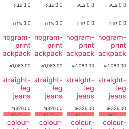
צבע
צבע
צבע
צבע
גזרה
גזרה
גזרה
גזרה
onogram-
Monogram-
Monogram-
Monogram-
print
print
print
print
backpack
backpack
backpack
backpack
₪
1,063.00
₪
1,063.00
₪
1,063.00
₪
1,063.00
straight-
straight-
straight-
straight-
leg
leg
leg
leg
jeans
jeans
jeans
jeans
₪
326.00
₪
326.00
₪
326.00
₪
326.00
!SALE
!SALE
!SALE
!SALE
colour-
colour-
colour-
colour-