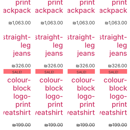
print
print
print
print
backpack
backpack
backpack
backpack
₪
1,063.00
₪
1,063.00
₪
1,063.00
₪
1,063.00
straight-
straight-
straight-
straight-
leg
leg
leg
leg
jeans
jeans
jeans
jeans
₪
326.00
₪
326.00
₪
326.00
₪
326.00
!SALE
!SALE
!SALE
!SALE
colour-
colour-
colour-
colour-
block
block
block
block
logo-
logo-
logo-
logo-
print
print
print
print
weatshirt
sweatshirt
sweatshirt
sweatshirt
₪
199.00
₪
199.00
₪
199.00
₪
199.00