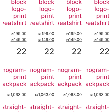
block
block
block
block
logo-
logo-
logo-
logo-
print
print
print
print
weatshirt
sweatshirt
sweatshirt
sweatshirt
₪
199.00
₪
199.00
₪
199.00
₪
199.00
₪
149.00
₪
149.00
₪
149.00
₪
149.00
22
22
22
22
onogram-
Monogram-
Monogram-
Monogram-
print
print
print
print
backpack
backpack
backpack
backpack
₪
1,063.00
₪
1,063.00
₪
1,063.00
₪
1,063.00
straight-
straight-
straight-
straight-