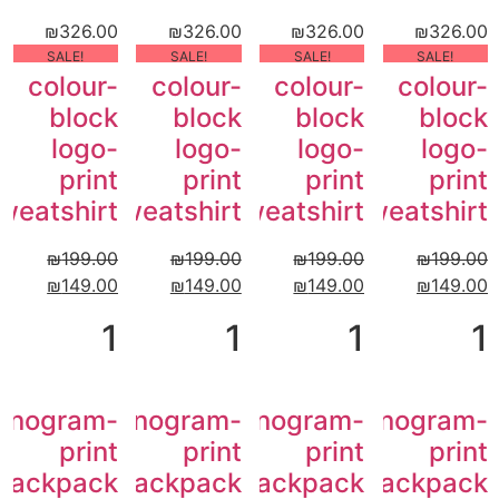
₪
326.00
₪
326.00
₪
326.00
₪
326.00
!SALE
!SALE
!SALE
!SALE
colour-
colour-
colour-
colour-
block
block
block
block
logo-
logo-
logo-
logo-
print
print
print
print
weatshirt
sweatshirt
sweatshirt
sweatshirt
₪
199.00
₪
199.00
₪
199.00
₪
199.00
₪
149.00
₪
149.00
₪
149.00
₪
149.00
1
1
1
1
onogram-
Monogram-
Monogram-
Monogram-
print
print
print
print
backpack
backpack
backpack
backpack