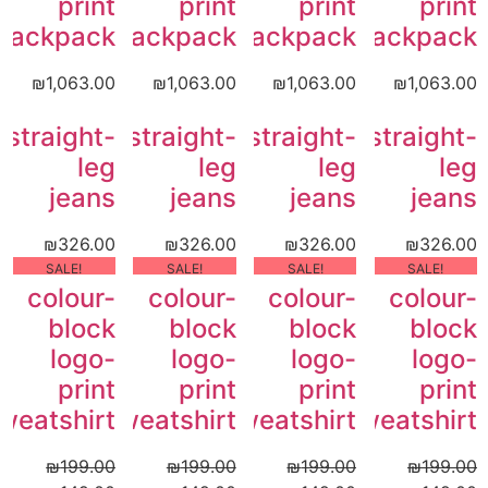
print
print
print
print
backpack
backpack
backpack
backpack
₪
1,063.00
₪
1,063.00
₪
1,063.00
₪
1,063.00
straight-
straight-
straight-
straight-
leg
leg
leg
leg
jeans
jeans
jeans
jeans
₪
326.00
₪
326.00
₪
326.00
₪
326.00
!SALE
!SALE
!SALE
!SALE
colour-
colour-
colour-
colour-
block
block
block
block
logo-
logo-
logo-
logo-
print
print
print
print
weatshirt
sweatshirt
sweatshirt
sweatshirt
₪
199.00
₪
199.00
₪
199.00
₪
199.00