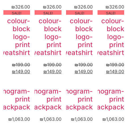
₪
326.00
₪
326.00
₪
326.00
₪
326.00
!SALE
!SALE
!SALE
!SALE
colour-
colour-
colour-
colour-
block
block
block
block
logo-
logo-
logo-
logo-
print
print
print
print
weatshirt
sweatshirt
sweatshirt
sweatshirt
₪
199.00
₪
199.00
₪
199.00
₪
199.00
₪
149.00
₪
149.00
₪
149.00
₪
149.00
onogram-
Monogram-
Monogram-
Monogram-
print
print
print
print
backpack
backpack
backpack
backpack
₪
1,063.00
₪
1,063.00
₪
1,063.00
₪
1,063.00