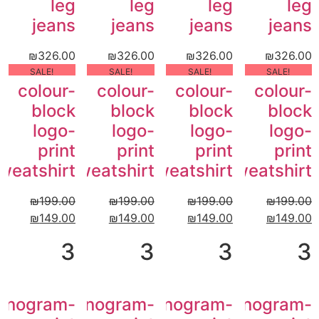
leg
leg
leg
leg
jeans
jeans
jeans
jeans
₪
326.00
₪
326.00
₪
326.00
₪
326.00
!SALE
!SALE
!SALE
!SALE
colour-
colour-
colour-
colour-
block
block
block
block
logo-
logo-
logo-
logo-
print
print
print
print
weatshirt
sweatshirt
sweatshirt
sweatshirt
₪
199.00
₪
199.00
₪
199.00
₪
199.00
₪
149.00
₪
149.00
₪
149.00
₪
149.00
3
3
3
3
onogram-
Monogram-
Monogram-
Monogram-