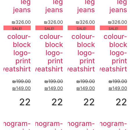
leg
leg
leg
leg
jeans
jeans
jeans
jeans
₪
326.00
₪
326.00
₪
326.00
₪
326.00
!SALE
!SALE
!SALE
!SALE
colour-
colour-
colour-
colour-
block
block
block
block
logo-
logo-
logo-
logo-
print
print
print
print
weatshirt
sweatshirt
sweatshirt
sweatshirt
₪
199.00
₪
199.00
₪
199.00
₪
199.00
₪
149.00
₪
149.00
₪
149.00
₪
149.00
22
22
22
22
onogram-
Monogram-
Monogram-
Monogram-