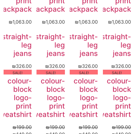
print
print
print
print
backpack
backpack
backpack
backpack
₪
1,063.00
₪
1,063.00
₪
1,063.00
₪
1,063.00
straight-
straight-
straight-
straight-
leg
leg
leg
leg
jeans
jeans
jeans
jeans
₪
326.00
₪
326.00
₪
326.00
₪
326.00
!SALE
!SALE
!SALE
!SALE
colour-
colour-
colour-
colour-
block
block
block
block
logo-
logo-
logo-
logo-
print
print
print
print
weatshirt
sweatshirt
sweatshirt
sweatshirt
₪
199.00
₪
199.00
₪
199.00
₪
199.00