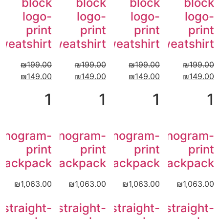
block
block
block
block
logo-
logo-
logo-
logo-
print
print
print
print
weatshirt
sweatshirt
sweatshirt
sweatshirt
₪
199.00
₪
199.00
₪
199.00
₪
199.00
₪
149.00
₪
149.00
₪
149.00
₪
149.00
1
1
1
1
onogram-
Monogram-
Monogram-
Monogram-
print
print
print
print
backpack
backpack
backpack
backpack
₪
1,063.00
₪
1,063.00
₪
1,063.00
₪
1,063.00
straight-
straight-
straight-
straight-