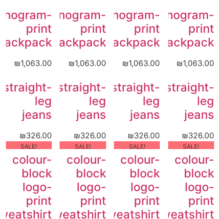
onogram-
Monogram-
Monogram-
Monogram-
print
print
print
print
backpack
backpack
backpack
backpack
₪
1,063.00
₪
1,063.00
₪
1,063.00
₪
1,063.00
straight-
straight-
straight-
straight-
leg
leg
leg
leg
jeans
jeans
jeans
jeans
₪
326.00
₪
326.00
₪
326.00
₪
326.00
!SALE
!SALE
!SALE
!SALE
colour-
colour-
colour-
colour-
block
block
block
block
logo-
logo-
logo-
logo-
print
print
print
print
weatshirt
sweatshirt
sweatshirt
sweatshirt