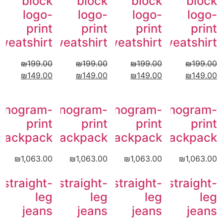
block
block
block
block
logo-
logo-
logo-
logo-
print
print
print
print
weatshirt
sweatshirt
sweatshirt
sweatshirt
₪
199.00
₪
199.00
₪
199.00
₪
199.00
₪
149.00
₪
149.00
₪
149.00
₪
149.00
onogram-
Monogram-
Monogram-
Monogram-
print
print
print
print
backpack
backpack
backpack
backpack
₪
1,063.00
₪
1,063.00
₪
1,063.00
₪
1,063.00
straight-
straight-
straight-
straight-
leg
leg
leg
leg
jeans
jeans
jeans
jeans