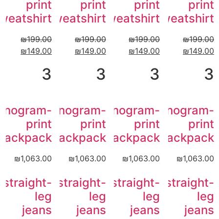
print
print
print
print
weatshirt
sweatshirt
sweatshirt
sweatshirt
₪
199.00
₪
199.00
₪
199.00
₪
199.00
₪
149.00
₪
149.00
₪
149.00
₪
149.00
3
3
3
3
onogram-
Monogram-
Monogram-
Monogram-
print
print
print
print
backpack
backpack
backpack
backpack
₪
1,063.00
₪
1,063.00
₪
1,063.00
₪
1,063.00
straight-
straight-
straight-
straight-
leg
leg
leg
leg
jeans
jeans
jeans
jeans