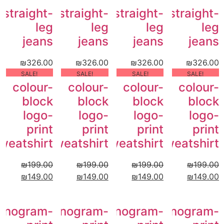
straight-
straight-
straight-
straight-
leg
leg
leg
leg
jeans
jeans
jeans
jeans
₪
326.00
₪
326.00
₪
326.00
₪
326.00
!SALE
!SALE
!SALE
!SALE
colour-
colour-
colour-
colour-
block
block
block
block
logo-
logo-
logo-
logo-
print
print
print
print
weatshirt
sweatshirt
sweatshirt
sweatshirt
₪
199.00
₪
199.00
₪
199.00
₪
199.00
₪
149.00
₪
149.00
₪
149.00
₪
149.00
onogram-
Monogram-
Monogram-
Monogram-