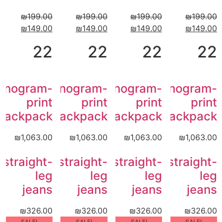
₪
199.00
₪
199.00
₪
199.00
₪
199.00
₪
149.00
₪
149.00
₪
149.00
₪
149.00
22
22
22
22
onogram-
Monogram-
Monogram-
Monogram-
print
print
print
print
backpack
backpack
backpack
backpack
₪
1,063.00
₪
1,063.00
₪
1,063.00
₪
1,063.00
straight-
straight-
straight-
straight-
leg
leg
leg
leg
jeans
jeans
jeans
jeans
₪
326.00
₪
326.00
₪
326.00
₪
326.00
!SALE
!SALE
!SALE
!SALE