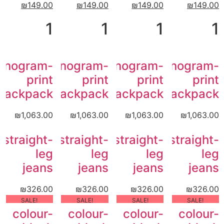
₪
149.00
₪
149.00
₪
149.00
₪
149.00
1
1
1
1
onogram-
Monogram-
Monogram-
Monogram-
print
print
print
print
backpack
backpack
backpack
backpack
₪
1,063.00
₪
1,063.00
₪
1,063.00
₪
1,063.00
straight-
straight-
straight-
straight-
leg
leg
leg
leg
jeans
jeans
jeans
jeans
₪
326.00
₪
326.00
₪
326.00
₪
326.00
!SALE
!SALE
!SALE
!SALE
colour-
colour-
colour-
colour-