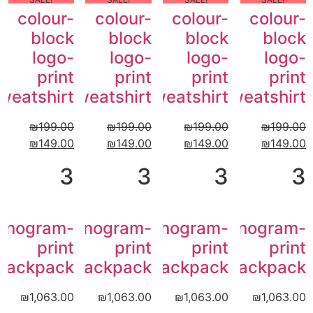
colour-
colour-
colour-
colour-
block
block
block
block
logo-
logo-
logo-
logo-
print
print
print
print
weatshirt
sweatshirt
sweatshirt
sweatshirt
₪
199.00
₪
199.00
₪
199.00
₪
199.00
₪
149.00
₪
149.00
₪
149.00
₪
149.00
3
3
3
3
onogram-
Monogram-
Monogram-
Monogram-
print
print
print
print
backpack
backpack
backpack
backpack
₪
1,063.00
₪
1,063.00
₪
1,063.00
₪
1,063.00