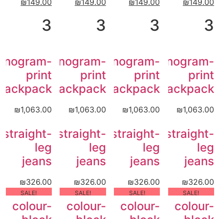
₪
149.00
₪
149.00
₪
149.00
₪
149.00
3
3
3
3
onogram-
Monogram-
Monogram-
Monogram-
print
print
print
print
backpack
backpack
backpack
backpack
₪
1,063.00
₪
1,063.00
₪
1,063.00
₪
1,063.00
straight-
straight-
straight-
straight-
leg
leg
leg
leg
jeans
jeans
jeans
jeans
₪
326.00
₪
326.00
₪
326.00
₪
326.00
!SALE
!SALE
!SALE
!SALE
colour-
colour-
colour-
colour-