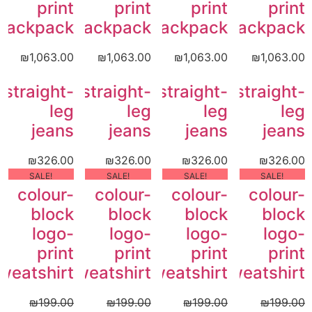
print
print
print
print
backpack
backpack
backpack
backpack
₪
1,063.00
₪
1,063.00
₪
1,063.00
₪
1,063.00
straight-
straight-
straight-
straight-
leg
leg
leg
leg
jeans
jeans
jeans
jeans
₪
326.00
₪
326.00
₪
326.00
₪
326.00
!SALE
!SALE
!SALE
!SALE
colour-
colour-
colour-
colour-
block
block
block
block
logo-
logo-
logo-
logo-
print
print
print
print
weatshirt
sweatshirt
sweatshirt
sweatshirt
₪
199.00
₪
199.00
₪
199.00
₪
199.00