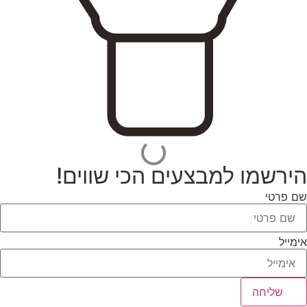
290
2t
2XL
2y
3
3-4y
הירשמו למבצעים הכי שווים!
שם פרטי
3.5
30
אימייל
300
31
שליחה