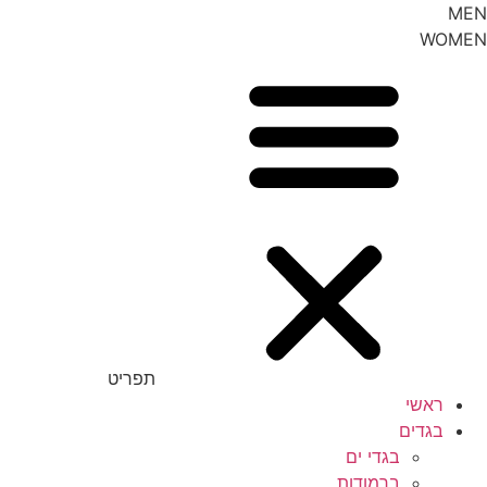
MEN
WOMEN
40
40.5
41
41.5
42
42.5
43
43.5
תפריט
ראשי
44
בגדים
44.5
בגדי ים
ברמודות