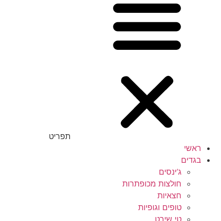
9.5
9m-12m
nb
os
oz
uni
תפריט
XXS
ראשי
בגדים
ONE SIZE
ג’ינסים
חולצות מכופתרות
XS
חצאיות
S
טופים וגופיות
טי שירט