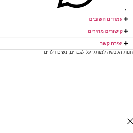
378
38
עמודים חשובים
קישורים מהירים​
38.5
יצירת קשר​
39
חנות הלבשה למותגי על לגברים, נשים וילדים
39.5
390
3m-6m
3t
4
4-7y
4.5