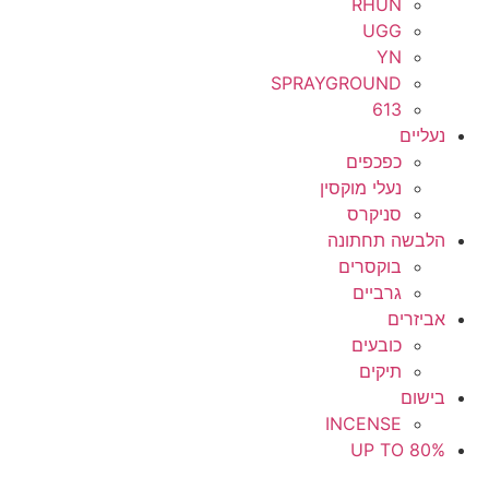
RHUN
6-7
UGG
YN
6.5
SPRAYGROUND
613
6m-9m
נעליים
כפכפים
6x
נעלי מוקסין
7
סניקרס
הלבשה תחתונה
7.5
בוקסרים
גרביים
8
אביזרים
כובעים
8-10
תיקים
8-20y
בישום
INCENSE
8.5
UP TO 80%
9