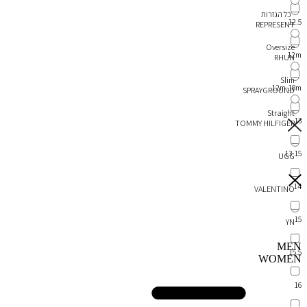
כל הגזרות
12.5
REPRESENT
Oversize
12m
RHUN
Slim
12m-18m
SPRAYGROUND
Straight
13
TOMMY HILFIGER
13-15
UGG
14
VALENTINO
15
YN
MEN
15.5
WOMEN
16