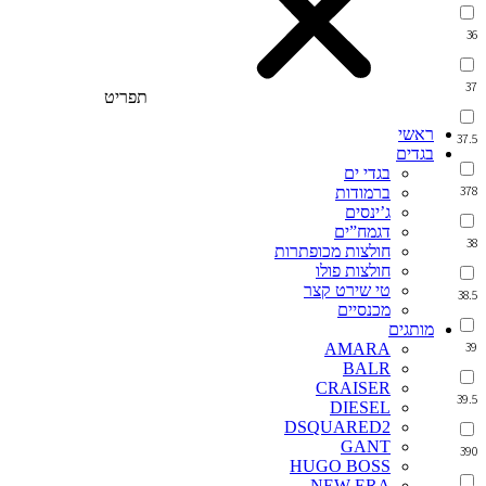
36
37
תפריט
ראשי
37.5
בגדים
בגדי ים
378
ברמודות
ג’ינסים
דגמח”ים
38
חולצות מכופתרות
חולצות פולו
טי שירט קצר
38.5
מכנסיים
מותגים
39
AMARA
BALR
CRAISER
39.5
DIESEL
DSQUARED2
GANT
390
HUGO BOSS
NEW ERA