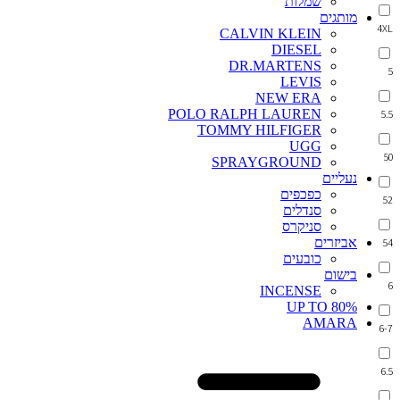
שמלות
מותגים
4XL
CALVIN KLEIN
DIESEL
DR.MARTENS
5
LEVIS
NEW ERA
POLO RALPH LAUREN
5.5
TOMMY HILFIGER
UGG
50
SPRAYGROUND
נעליים
כפכפים
52
סנדלים
סניקרס
אביזרים
54
כובעים
בישום
6
INCENSE
UP TO 80%
AMARA
6-7
6.5