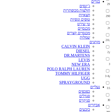
בגדים
29
ג’ינסים
חולצות מכופתרות
חצאיות
290
טופים וגופיות
טי שירט
2t
מכנסיים
מכנסיים קצרים
שמלות
2XL
מותגים
CALVIN KLEIN
DIESEL
2y
DR.MARTENS
LEVIS
3
NEW ERA
POLO RALPH LAUREN
TOMMY HILFIGER
3-4y
UGG
SPRAYGROUND
נעליים
3.5
כפכפים
סנדלים
30
סניקרס
אביזרים
כובעים
300