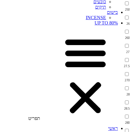
כובעים
תיקים
250
בישום
INCENSE
UP TO 80%
26
260
27
27.5
270
28
28.5
תפריט
280
ראשי