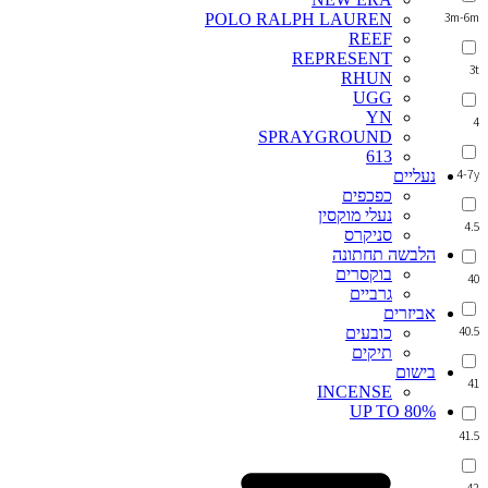
3m-6m
POLO RALPH LAUREN
REEF
REPRESENT
3t
RHUN
UGG
YN
4
SPRAYGROUND
613
4-7y
נעליים
כפכפים
נעלי מוקסין
4.5
סניקרס
הלבשה תחתונה
בוקסרים
40
גרביים
אביזרים
40.5
כובעים
תיקים
בישום
41
INCENSE
UP TO 80%
41.5
42