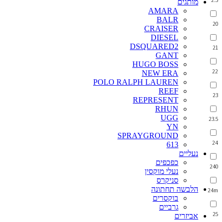
מותגים
AMARA
BALR
20
CRAISER
DIESEL
DSQUARED2
21
GANT
HUGO BOSS
22
NEW ERA
POLO RALPH LAUREN
REEF
23
REPRESENT
RHUN
UGG
23.5
YN
SPRAYGROUND
24
613
נעליים
כפכפים
240
נעלי מוקסין
סניקרס
הלבשה תחתונה
24m
בוקסרים
גרביים
25
אביזרים