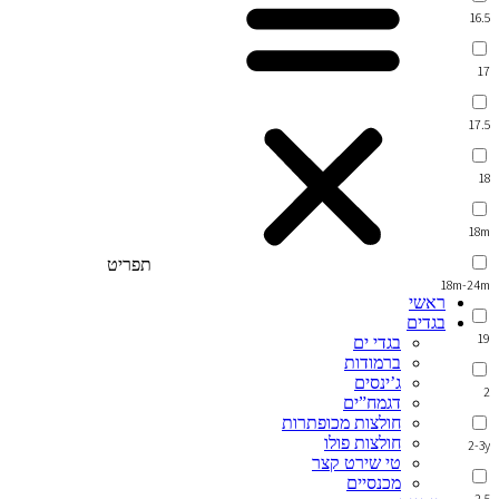
16.5
17
17.5
18
18m
תפריט
18m-24m
ראשי
בגדים
19
בגדי ים
ברמודות
ג’ינסים
2
דגמח”ים
חולצות מכופתרות
חולצות פולו
2-3y
טי שירט קצר
מכנסיים
2.5