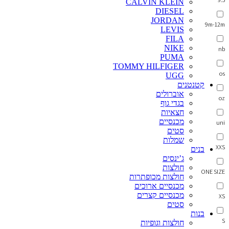
CALVIN KLEIN
DIESEL
JORDAN
9m-12m
LEVIS
FILA
NIKE
nb
PUMA
TOMMY HILFIGER
os
UGG
קטנטנים
אוברולים
oz
בגדי גוף
חצאיות
מכנסיים
uni
סטים
שמלות
XXS
בנים
ג’ינסים
חולצות
ONE SIZE
חולצות מכופתרות
מכנסיים ארוכים
מכנסיים קצרים
XS
סטים
בנות
S
חולצות וגופיות