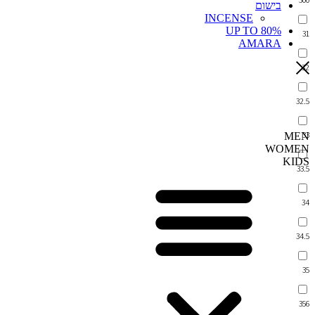
בישום
INCENSE
UP TO 80%
31
AMARA
32
32.5
33
MEN
WOMEN
KIDS
33.5
34
34.5
35
356