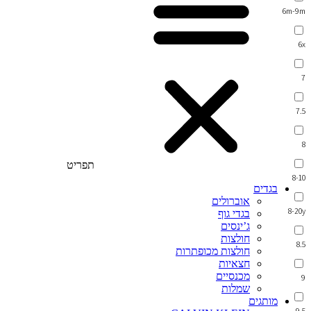
6m-9m
6x
7
7.5
8
תפריט
8-10
בגדים
אוברולים
8-20y
בגדי גוף
ג’ינסים
חולצות
8.5
חולצות מכופתרות
חצאיות
מכנסיים
9
שמלות
מותגים
9.5