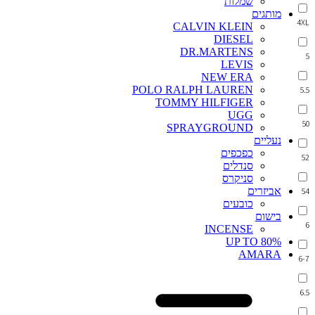
שמלות
מותגים
4XL
CALVIN KLEIN
DIESEL
DR.MARTENS
5
LEVIS
NEW ERA
POLO RALPH LAUREN
5.5
TOMMY HILFIGER
UGG
50
SPRAYGROUND
נעליים
כפכפים
52
סנדלים
סניקרס
אביזרים
54
כובעים
בישום
6
INCENSE
UP TO 80%
AMARA
6-7
6.5