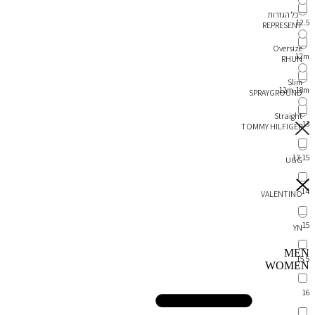
כל הגזרות
12.5
REPRESENT
Oversize
12m
RHUN
Slim
12m-18m
SPRAYGROUND
Straight
13
TOMMY HILFIGER
13-15
UGG
14
VALENTINO
15
YN
MEN
15.5
WOMEN
16