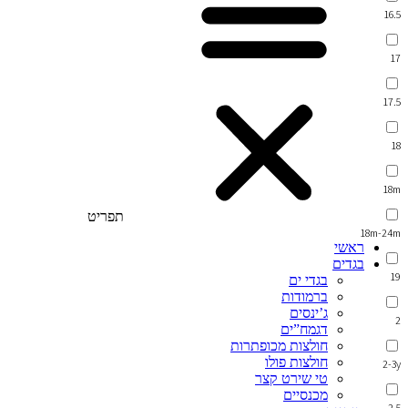
16.5
17
17.5
18
18m
תפריט
18m-24m
ראשי
בגדים
19
בגדי ים
ברמודות
ג’ינסים
2
דגמח”ים
חולצות מכופתרות
חולצות פולו
2-3y
טי שירט קצר
מכנסיים
2.5