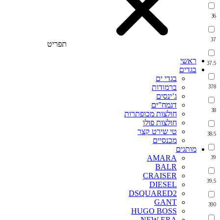
36
37
תפריט
ראשי
37.5
בגדים
בגדי ים
378
ברמודות
ג’ינסים
דגמח”ים
38
חולצות מכופתרות
חולצות פולו
טי שירט קצר
38.5
מכנסיים
מותגים
39
AMARA
BALR
CRAISER
39.5
DIESEL
DSQUARED2
GANT
390
HUGO BOSS
NEW ERA