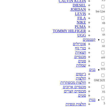
CALVIN KLEIN
DIESEL
JORDAN
9m-12m
LEVIS
FILA
NIKE
nb
PUMA
TOMMY HILFIGER
os
UGG
קטנטנים
אוברולים
oz
בגדי גוף
חצאיות
מכנסיים
uni
סטים
שמלות
XXS
בנים
ג’ינסים
חולצות
ONE SIZE
חולצות מכופתרות
מכנסיים ארוכים
מכנסיים קצרים
XS
סטים
בנות
S
חולצות וגופיות