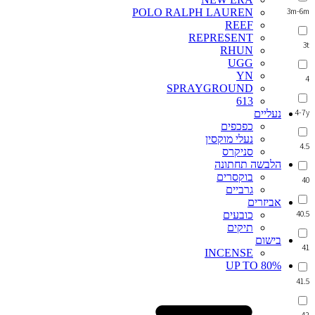
3m-6m
POLO RALPH LAUREN
REEF
REPRESENT
3t
RHUN
UGG
YN
4
SPRAYGROUND
613
4-7y
נעליים
כפכפים
נעלי מוקסין
4.5
סניקרס
הלבשה תחתונה
בוקסרים
40
גרביים
אביזרים
40.5
כובעים
תיקים
בישום
41
INCENSE
UP TO 80%
41.5
42