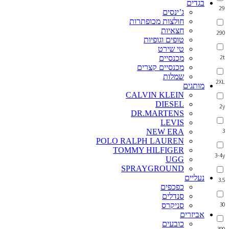
בגדים
29
ג’ינסים
חולצות מכופתרות
חצאיות
290
טופים וגופיות
טי שירט
2t
מכנסיים
מכנסיים קצרים
שמלות
2XL
מותגים
CALVIN KLEIN
DIESEL
2y
DR.MARTENS
LEVIS
3
NEW ERA
POLO RALPH LAUREN
TOMMY HILFIGER
3-4y
UGG
SPRAYGROUND
נעליים
3.5
כפכפים
סנדלים
30
סניקרס
אביזרים
כובעים
300