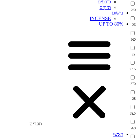
כובעים
תיקים
250
בישום
INCENSE
UP TO 80%
26
260
27
27.5
270
28
28.5
תפריט
280
ראשי