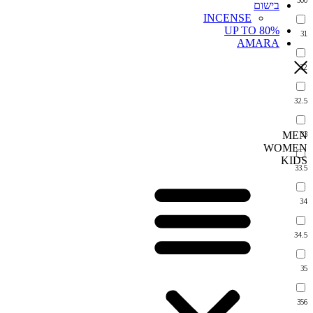
בישום
INCENSE
UP TO 80%
31
AMARA
32
32.5
33
MEN
WOMEN
KIDS
33.5
34
34.5
35
356