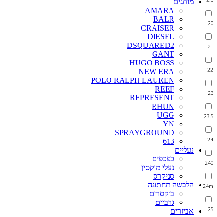
מותגים
AMARA
BALR
20
CRAISER
DIESEL
DSQUARED2
21
GANT
HUGO BOSS
22
NEW ERA
POLO RALPH LAUREN
REEF
23
REPRESENT
RHUN
UGG
23.5
YN
SPRAYGROUND
24
613
נעליים
כפכפים
240
נעלי מוקסין
סניקרס
הלבשה תחתונה
24m
בוקסרים
גרביים
25
אביזרים