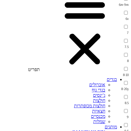
6m-9m
6x
7
7.5
8
תפריט
8-10
בגדים
אוברולים
8-20y
בגדי גוף
ג’ינסים
חולצות
8.5
חולצות מכופתרות
חצאיות
מכנסיים
9
שמלות
מותגים
9.5