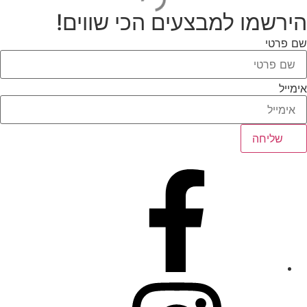
הירשמו למבצעים הכי שווים!
290
שם פרטי
2t
2XL
אימייל
2y
שליחה
3
3-4y
3.5
30
300
31