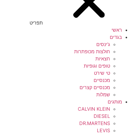
9.5
תפריט
9m-12m
ראשי
nb
בגדים
ג’ינסים
os
חולצות מכופתרות
חצאיות
oz
טופים וגופיות
טי שירט
uni
מכנסיים
XXS
מכנסיים קצרים
שמלות
ONE SIZE
מותגים
CALVIN KLEIN
XS
DIESEL
DR.MARTENS
S
LEVIS