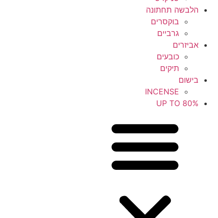
הלבשה תחתונה
6-7
בוקסרים
6.5
גרביים
אביזרים
6m-9m
כובעים
תיקים
6x
בישום
INCENSE
7
UP TO 80%
7.5
8
8-10
8-20y
8.5
9