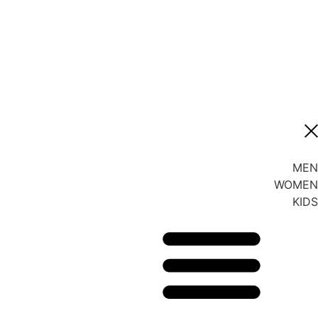
378
38
38.5
39
39.5
390
MEN
WOMEN
3m-6m
KIDS
3t
4
4-7y
4.5